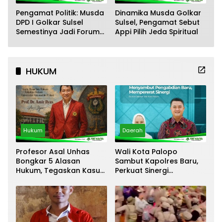
Pengamat Politik: Musda
Dinamika Musda Golkar
DPD I Golkar Sulsel
Sulsel, Pengamat Sebut
Semestinya Jadi Forum
Appi Pilih Jeda Spiritual
Pembelajaran Politik,
Bukan Arena Saling
Mencederai
HUKUM
Hukum
Daerah
Profesor Asal Unhas
Wali Kota Palopo
Bongkar 5 Alasan
Sambut Kapolres Baru,
Hukum, Tegaskan Kasus
Perkuat Sinergi
Taufik Hidayat Bukan
Keamanan Daerah
Kriminalisasi