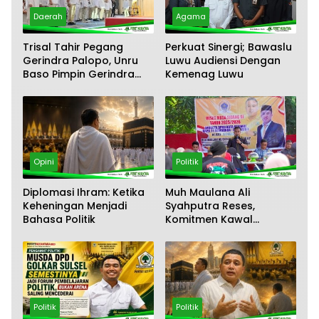
Daerah
Agama
Trisal Tahir Pegang
Perkuat Sinergi; Bawaslu
Gerindra Palopo, Unru
Luwu Audiensi Dengan
Baso Pimpin Gerindra
Kemenag Luwu
Luwu Timur
Opini
Politik
Diplomasi Ihram: Ketika
‎Muh Maulana Ali
Keheningan Menjadi
Syahputra Reses,
Bahasa Politik
Komitmen Kawal
Aspirasi Warga
Mandonga – Puuwatu
Politik
Politik