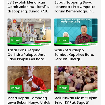
63 Sekolah Meriahkan
Bupati Soppeng Bawa
Gerak Jalan HUT ke-81 RI
Perumda Tirta Ompo ke
di Soppeng, Bunda PAUD:
Forum Kemendagri, Ini
“Kalian Semua Adalah
Fokusnya
Juara”
Daerah
Daerah
Trisal Tahir Pegang
Wali Kota Palopo
Gerindra Palopo, Unru
Sambut Kapolres Baru,
Baso Pimpin Gerindra
Perkuat Sinergi
Luwu Timur
Keamanan Daerah
Daerah
Daerah
Masa Depan Tambang
Meluruskan Klaim “Kejam
Luwu Bukan Hanya Untuk
Sekali Ki’ Pak Bupati”