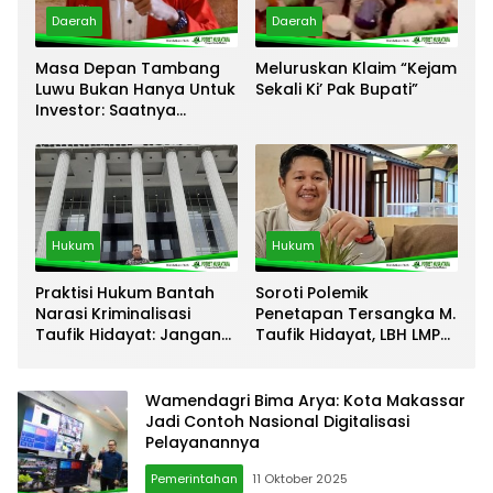
Daerah
Daerah
Masa Depan Tambang
Meluruskan Klaim “Kejam
Luwu Bukan Hanya Untuk
Sekali Ki’ Pak Bupati”
Investor: Saatnya
Negara Hadir Melalui
WPR Dan IPR
Hukum
Hukum
Praktisi Hukum Bantah
Soroti Polemik
Narasi Kriminalisasi
Penetapan Tersangka M.
Taufik Hidayat: Jangan
Taufik Hidayat, LBH LMP
Berlindung di Balik Dalih
Mada Sulsel: Opini Tak
Kepentingan Umum
Bisa Mengalahkan Fakta
Hukum
Wamendagri Bima Arya: Kota Makassar
Jadi Contoh Nasional Digitalisasi
Pelayanannya
Pemerintahan
11 Oktober 2025