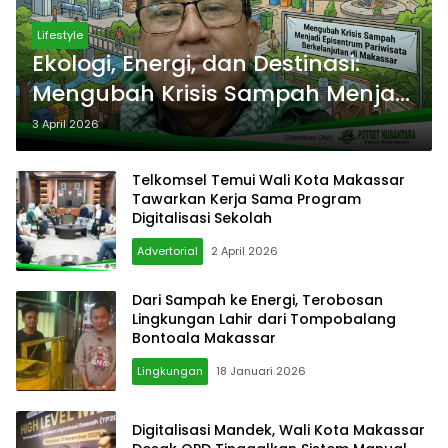
Lifestyle
Ekologi, Energi, dan Destinasi:
Mengubah Krisis Sampah Menjadi
Episentrum Pariwisata
3 April 2026
Berkelanjutan di Makassar
Telkomsel Temui Wali Kota Makassar
Tawarkan Kerja Sama Program
Digitalisasi Sekolah
Advertorial
2 April 2026
Dari Sampah ke Energi, Terobosan
Lingkungan Lahir dari Tompobalang
Bontoala Makassar
Lingkungan
18 Januari 2026
Digitalisasi Mandek, Wali Kota Makassar