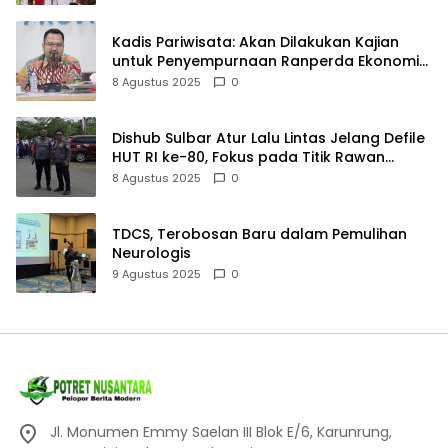
Kadis Pariwisata: Akan Dilakukan Kajian
untuk Penyempurnaan Ranperda Ekonomi
Kreatif
8 Agustus 2025
0
Dishub Sulbar Atur Lalu Lintas Jelang Defile
HUT RI ke-80, Fokus pada Titik Rawan
Kemacetan
8 Agustus 2025
0
TDCS, Terobosan Baru dalam Pemulihan
Neurologis
9 Agustus 2025
0
Jl. Monumen Emmy Saelan III Blok E/6, Karunrung,