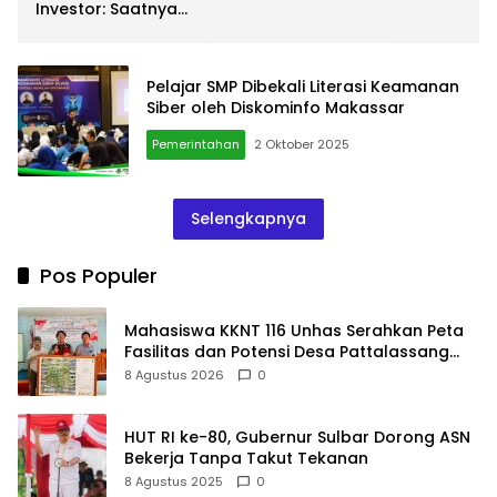
Investor: Saatnya
Negara Hadir Melalui
WPR Dan IPR
Pelajar SMP Dibekali Literasi Keamanan
Siber oleh Diskominfo Makassar
Pemerintahan
2 Oktober 2025
Selengkapnya
Pos Populer
Mahasiswa KKNT 116 Unhas Serahkan Peta
Fasilitas dan Potensi Desa Pattalassang
Sinjai
8 Agustus 2026
0
HUT RI ke-80, Gubernur Sulbar Dorong ASN
Bekerja Tanpa Takut Tekanan
8 Agustus 2025
0