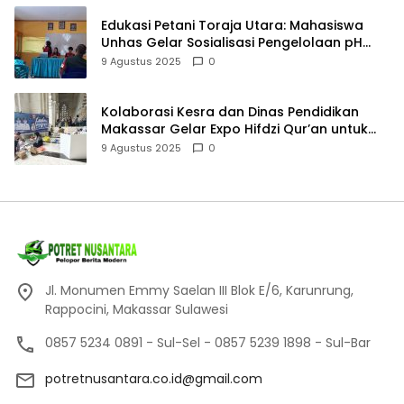
Edukasi Petani Toraja Utara: Mahasiswa
Unhas Gelar Sosialisasi Pengelolaan pH
Tanah
9 Agustus 2025
0
Kolaborasi Kesra dan Dinas Pendidikan
Makassar Gelar Expo Hifdzi Qur’an untuk
Pelajar SMP
9 Agustus 2025
0
Jl. Monumen Emmy Saelan III Blok E/6, Karunrung,
Rappocini, Makassar Sulawesi
0857 5234 0891 - Sul-Sel - 0857 5239 1898 - Sul-Bar
potretnusantara.co.id@gmail.com