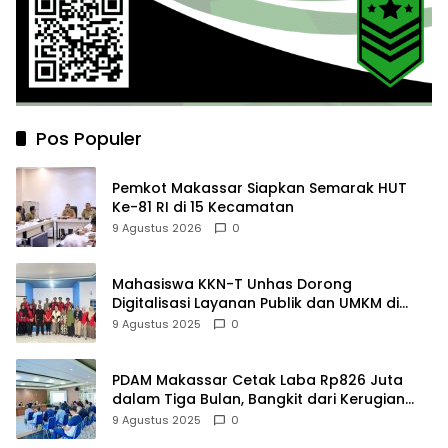
Pos Populer
Pemkot Makassar Siapkan Semarak HUT
Ke-81 RI di 15 Kecamatan
9 Agustus 2026
0
Mahasiswa KKN-T Unhas Dorong
Digitalisasi Layanan Publik dan UMKM di
Desa Moncongloe
9 Agustus 2025
0
PDAM Makassar Cetak Laba Rp826 Juta
dalam Tiga Bulan, Bangkit dari Kerugian
Rp5,2 Miliar
9 Agustus 2025
0