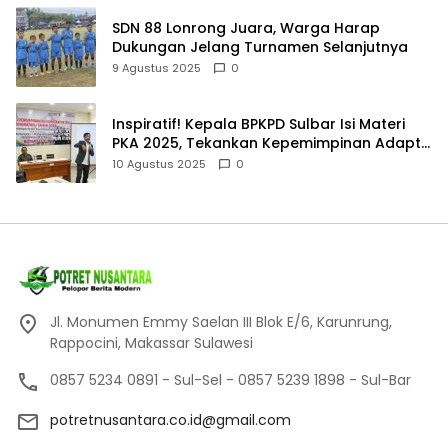
SDN 88 Lonrong Juara, Warga Harap
Dukungan Jelang Turnamen Selanjutnya
9 Agustus 2025
0
Inspiratif! Kepala BPKPD Sulbar Isi Materi
PKA 2025, Tekankan Kepemimpinan Adaptif
dan Akuntabel
10 Agustus 2025
0
Jl. Monumen Emmy Saelan III Blok E/6, Karunrung,
Rappocini, Makassar Sulawesi
0857 5234 0891 - Sul-Sel - 0857 5239 1898 - Sul-Bar
potretnusantara.co.id@gmail.com