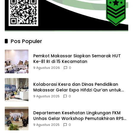
Pos Populer
Pemkot Makassar Siapkan Semarak HUT
Ke-81 RI di 15 Kecamatan
9 Agustus 2026
0
Kolaborasi Kesra dan Dinas Pendidikan
Makassar Gelar Expo Hifdzi Qur’an untuk
Pelajar SMP
9 Agustus 2025
0
Departemen Kesehatan Lingkungan FKM
Unhas Gelar Workshop Pemutakhiran RPS
untuk Perkuat Kualitas Pendidikan
9 Agustus 2025
0