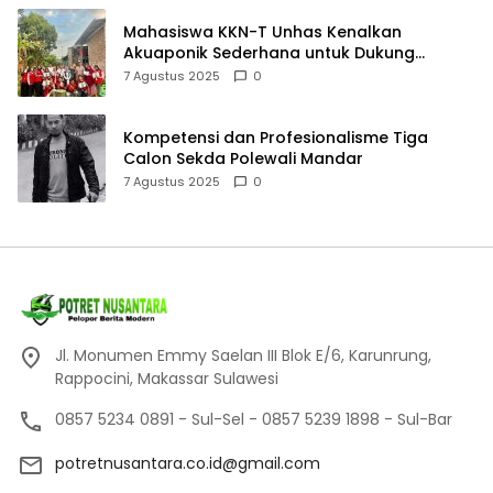
Mahasiswa KKN-T Unhas Kenalkan
Akuaponik Sederhana untuk Dukung
Pangan Mandiri
7 Agustus 2025
0
Kompetensi dan Profesionalisme Tiga
Calon Sekda Polewali Mandar
7 Agustus 2025
0
Jl. Monumen Emmy Saelan III Blok E/6, Karunrung,
Rappocini, Makassar Sulawesi
0857 5234 0891 - Sul-Sel - 0857 5239 1898 - Sul-Bar
potretnusantara.co.id@gmail.com