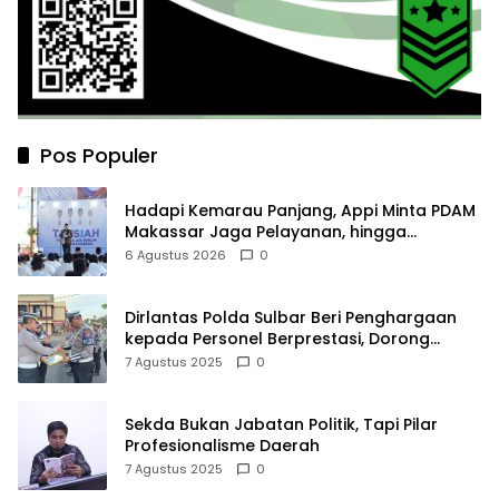
Pos Populer
Hadapi Kemarau Panjang, Appi Minta PDAM
Makassar Jaga Pelayanan, hingga
Integritas Pegawai
6 Agustus 2026
0
Dirlantas Polda Sulbar Beri Penghargaan
kepada Personel Berprestasi, Dorong
Semangat dan Integritas Kerja
7 Agustus 2025
0
Sekda Bukan Jabatan Politik, Tapi Pilar
Profesionalisme Daerah
7 Agustus 2025
0