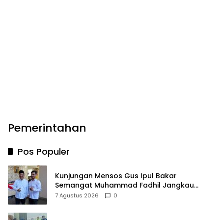
Pemerintahan
Pos Populer
Kunjungan Mensos Gus Ipul Bakar
Semangat Muhammad Fadhil Jangkau
Anak Keluarga Sangat Kurang Mampu
7 Agustus 2026
0