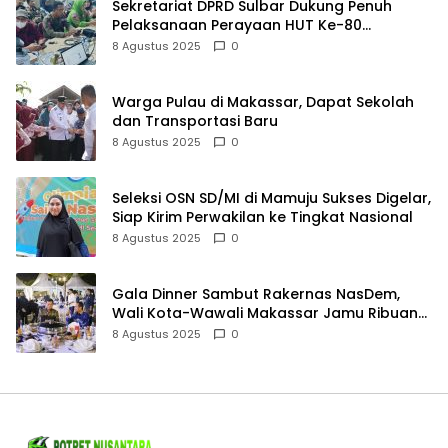
Sekretariat DPRD Sulbar Dukung Penuh
Pelaksanaan Perayaan HUT Ke-80
Kemerdekaan RI
8 Agustus 2025
0
Warga Pulau di Makassar, Dapat Sekolah
dan Transportasi Baru
8 Agustus 2025
0
Seleksi OSN SD/MI di Mamuju Sukses Digelar,
Siap Kirim Perwakilan ke Tingkat Nasional
8 Agustus 2025
0
Gala Dinner Sambut Rakernas NasDem,
Wali Kota-Wawali Makassar Jamu Ribuan
Kader se-Indonesia
8 Agustus 2025
0