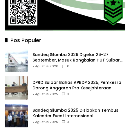
Pos Populer
Sandeq Silumba 2026 Digelar 26-27
September, Masuk Rangkaian HUT Sulbar
dan Targetkan Pertahankan Status KEN
7 Agustus 2026
0
DPRD Sulbar Bahas APBDP 2025, Pemkesra
Dorong Anggaran Pro Kesejahteraan
7 Agustus 2025
0
Sandeq Silumba 2025 Disiapkan Tembus
Kalender Event Internasional
7 Agustus 2025
0