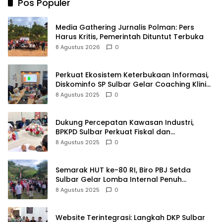
Pos Populer
Media Gathering Jurnalis Polman: Pers
Harus Kritis, Pemerintah Dituntut Terbuka
8 Agustus 2026
0
Perkuat Ekosistem Keterbukaan Informasi,
Diskominfo SP Sulbar Gelar Coaching Klinik
PPID
8 Agustus 2025
0
Dukung Percepatan Kawasan Industri,
BPKPD Sulbar Perkuat Fiskal dan
Perencanaan Pendapatan
8 Agustus 2025
0
Semarak HUT ke-80 RI, Biro PBJ Setda
Sulbar Gelar Lomba Internal Penuh
Kebersamaan
8 Agustus 2025
0
Website Terintegrasi: Langkah DKP Sulbar