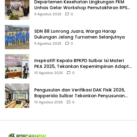
Departemen Kesehatan Lingkungan FKM
Unhas Gelar Workshop Pemutakhiran RPS
untuk Perkuat Kualitas Pendidikan
9 Agustus 2025
0
SDN 88 Lonrong Juara, Warga Harap
Dukungan Jelang Turnamen Selanjutnya
9 Agustus 2025
0
Inspiratif! Kepala BPKPD Sulbar Isi Materi
PKA 2025, Tekankan Kepemimpinan Adaptif
dan Akuntabel
10 Agustus 2025
0
Pengusulan dan Verifikasi DAK Fisik 2026,
Bapperida Sulbar Tekankan Penyusunan
Grand Desain
10 Agustus 2025
0