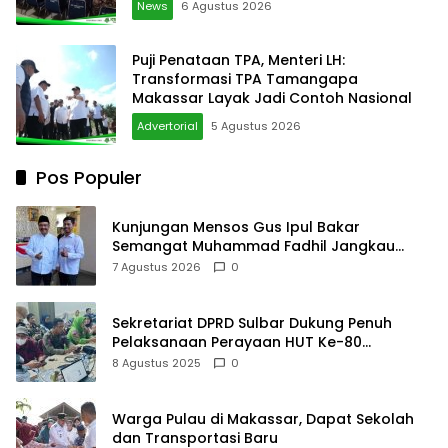
News
6 Agustus 2026
Puji Penataan TPA, Menteri LH:
Transformasi TPA Tamangapa
Makassar Layak Jadi Contoh Nasional
Advertorial
5 Agustus 2026
Pos Populer
Kunjungan Mensos Gus Ipul Bakar
Semangat Muhammad Fadhil Jangkau
Anak Keluarga Sangat Kurang Mampu
7 Agustus 2026
0
Sekretariat DPRD Sulbar Dukung Penuh
Pelaksanaan Perayaan HUT Ke-80
Kemerdekaan RI
8 Agustus 2025
0
Warga Pulau di Makassar, Dapat Sekolah
dan Transportasi Baru