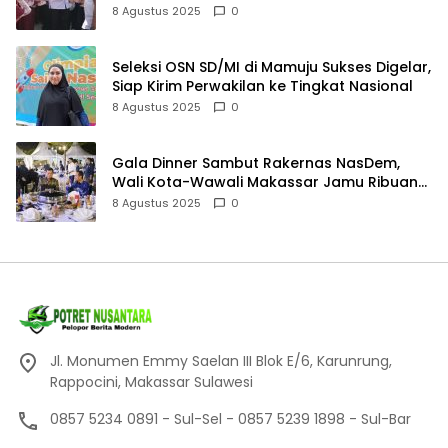
8 Agustus 2025
0
Seleksi OSN SD/MI di Mamuju Sukses Digelar,
Siap Kirim Perwakilan ke Tingkat Nasional
8 Agustus 2025
0
Gala Dinner Sambut Rakernas NasDem,
Wali Kota-Wawali Makassar Jamu Ribuan
Kader se-Indonesia
8 Agustus 2025
0
Jl. Monumen Emmy Saelan III Blok E/6, Karunrung,
Rappocini, Makassar Sulawesi
0857 5234 0891 - Sul-Sel - 0857 5239 1898 - Sul-Bar