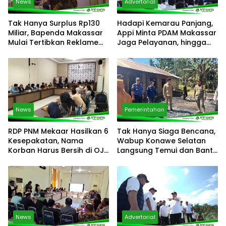
News
Advertorial
Tak Hanya Surplus Rp130
Hadapi Kemarau Panjang,
Miliar, Bapenda Makassar
Appi Minta PDAM Makassar
Mulai Tertibkan Reklame
Jaga Pelayanan, hingga
dan Kejar Penunggak Pajak
Integritas Pegawai
News
Pemerintahan
RDP PNM Mekaar Hasilkan 6
Tak Hanya Siaga Bencana,
Kesepakatan, Nama
Wabup Konawe Selatan
Korban Harus Bersih di OJK
Langsung Temui dan Bantu
dalam Sebulan
Korban Kebakaran di
Palangga
News
Advertorial