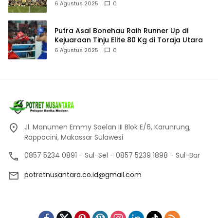
Fun Mini Soccer
6 Agustus 2025
0
Putra Asal Bonehau Raih Runner Up di
Kejuaraan Tinju Elite 80 Kg di Toraja Utara
6 Agustus 2025
0
Jl. Monumen Emmy Saelan III Blok E/6, Karunrung,
Rappocini, Makassar Sulawesi
0857 5234 0891 - Sul-Sel - 0857 5239 1898 - Sul-Bar
potretnusantara.co.id@gmail.com