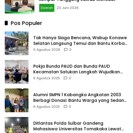
Daerah
20 Juni 2026
Pos Populer
Tak Hanya Siaga Bencana, Wabup Konawe
Selatan Langsung Temui dan Bantu Korban
Kebakaran di Palangga
6 Agustus 2026
0
Pokja Bunda PAUD dan Bunda PAUD
Kecamatan Satukan Langkah Wujudkan
PAUD Berkualitas
6 Agustus 2025
0
Alumni SMPN 1 Kabangka Angkatan 2003
Berbagi Donasi: Bantu Warga yang Sedang
Sakit
6 Agustus 2025
0
Ditlantas Polda Sulbar Gandeng
Mahasiswa Universitas Tomakaka Lewat