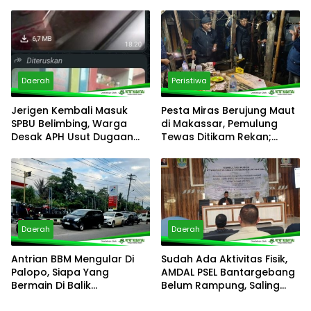
Sungai Maloso untuk Air
Panakkukang Gerak Cepat
Konsumsi
Respons Aduan Warga
Daerah
Peristiwa
Jerigen Kembali Masuk
Pesta Miras Berujung Maut
SPBU Belimbing, Warga
di Makassar, Pemulung
Desak APH Usut Dugaan
Tewas Ditikam Rekan;
Pelanggaran Distribusi BBM
Polsek Manggala Buru
Pelaku
Daerah
Daerah
Antrian BBM Mengular Di
Sudah Ada Aktivitas Fisik,
Palopo, Siapa Yang
AMDAL PSEL Bantargebang
Bermain Di Balik
Belum Rampung, Saling
Kelangkaan?
Lempar Tanggung Jawab