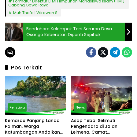
Formatur Direktur LTMI Himpunan Mahasiswa Islam (HMI)
Cabang Gowa Raya
Muh Thafdil Wirawan S.
Bendahara Kelompok Tani Saruran Desa
Osango Keberatan Diganti Sepihak
Pos Terkait
Peristiwa
News
Kemarau Panjang Landa
Asap Tebal Selimuti
Polman, Warga
Pengendara di Jalan
Katumbangan Andalkan
Leimena, Camat