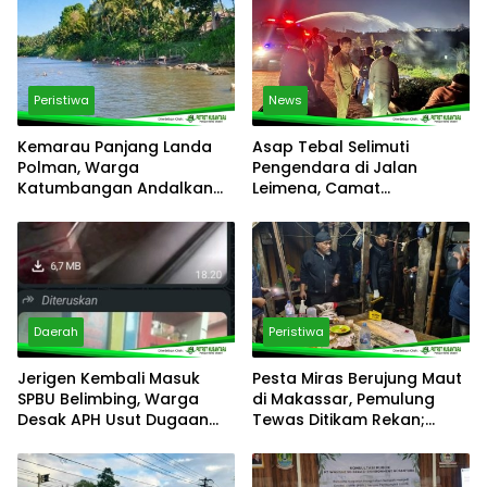
Peristiwa
News
Kemarau Panjang Landa
Asap Tebal Selimuti
Polman, Warga
Pengendara di Jalan
Katumbangan Andalkan
Leimena, Camat
Sungai Maloso untuk Air
Panakkukang Gerak Cepat
Konsumsi
Respons Aduan Warga
Daerah
Peristiwa
Jerigen Kembali Masuk
Pesta Miras Berujung Maut
SPBU Belimbing, Warga
di Makassar, Pemulung
Desak APH Usut Dugaan
Tewas Ditikam Rekan;
Pelanggaran Distribusi BBM
Polsek Manggala Buru
Pelaku