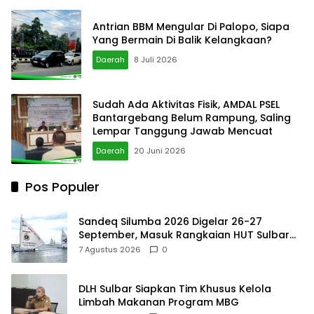
Antrian BBM Mengular Di Palopo, Siapa
Yang Bermain Di Balik Kelangkaan?
Daerah
8 Juli 2026
Sudah Ada Aktivitas Fisik, AMDAL PSEL
Bantargebang Belum Rampung, Saling
Lempar Tanggung Jawab Mencuat
Daerah
20 Juni 2026
Pos Populer
Sandeq Silumba 2026 Digelar 26-27
September, Masuk Rangkaian HUT Sulbar
dan Targetkan Pertahankan Status KEN
7 Agustus 2026
0
DLH Sulbar Siapkan Tim Khusus Kelola
Limbah Makanan Program MBG