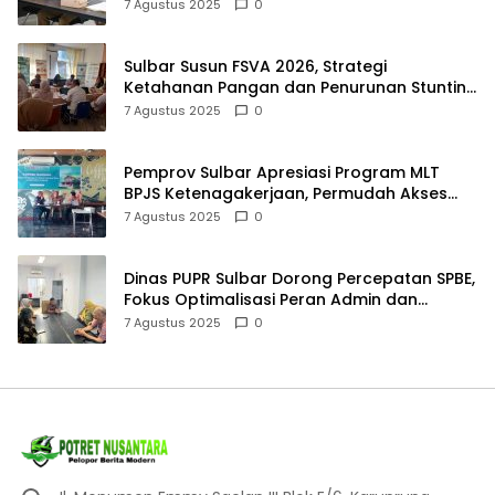
7 Agustus 2025
0
Sulbar Susun FSVA 2026, Strategi
Ketahanan Pangan dan Penurunan Stunting
Diperkuat
7 Agustus 2025
0
Pemprov Sulbar Apresiasi Program MLT
BPJS Ketenagakerjaan, Permudah Akses
Rumah Layak Huni bagi Pekerja
7 Agustus 2025
0
Dinas PUPR Sulbar Dorong Percepatan SPBE,
Fokus Optimalisasi Peran Admin dan
Integrasi Layanan Digital
7 Agustus 2025
0