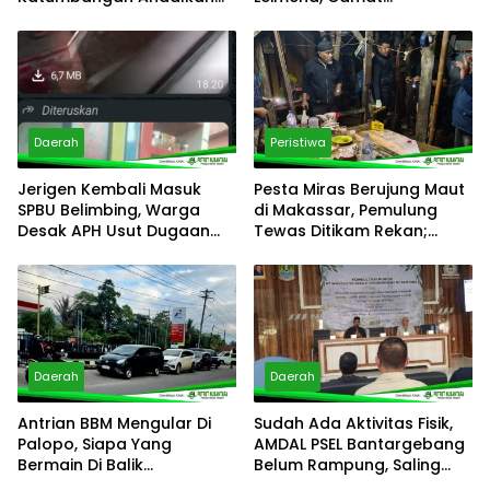
Sungai Maloso untuk Air
Panakkukang Gerak Cepat
Konsumsi
Respons Aduan Warga
Daerah
Peristiwa
Jerigen Kembali Masuk
Pesta Miras Berujung Maut
SPBU Belimbing, Warga
di Makassar, Pemulung
Desak APH Usut Dugaan
Tewas Ditikam Rekan;
Pelanggaran Distribusi BBM
Polsek Manggala Buru
Pelaku
Daerah
Daerah
Antrian BBM Mengular Di
Sudah Ada Aktivitas Fisik,
Palopo, Siapa Yang
AMDAL PSEL Bantargebang
Bermain Di Balik
Belum Rampung, Saling
Kelangkaan?
Lempar Tanggung Jawab