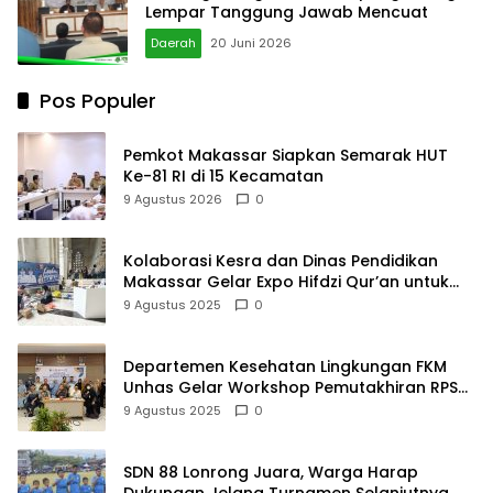
Lempar Tanggung Jawab Mencuat
Daerah
20 Juni 2026
Pos Populer
Pemkot Makassar Siapkan Semarak HUT
Ke-81 RI di 15 Kecamatan
9 Agustus 2026
0
Kolaborasi Kesra dan Dinas Pendidikan
Makassar Gelar Expo Hifdzi Qur’an untuk
Pelajar SMP
9 Agustus 2025
0
Departemen Kesehatan Lingkungan FKM
Unhas Gelar Workshop Pemutakhiran RPS
untuk Perkuat Kualitas Pendidikan
9 Agustus 2025
0
SDN 88 Lonrong Juara, Warga Harap
Dukungan Jelang Turnamen Selanjutnya