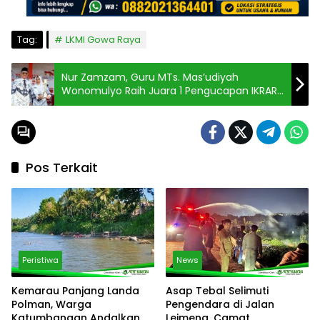
Tag:
LKMI Gowa Raya
Nur Zamzam, Guru MTs. Mas’udiyah
Wonomulyo Raih Juara 1 Pengucapan IKRAR
Guru Indonesia di Wonomulyo
Pos Terkait
Peristiwa
News
Kemarau Panjang Landa
Asap Tebal Selimuti
Polman, Warga
Pengendara di Jalan
Katumbangan Andalkan
Leimena, Camat