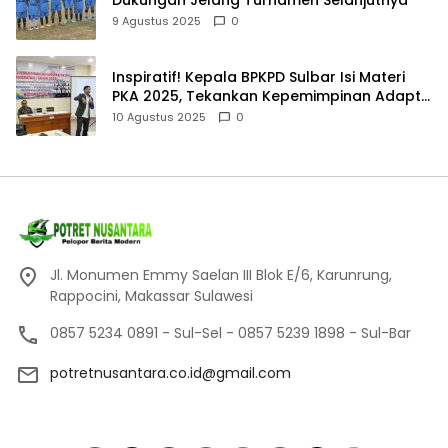
9 Agustus 2025
0
Inspiratif! Kepala BPKPD Sulbar Isi Materi
PKA 2025, Tekankan Kepemimpinan Adaptif
dan Akuntabel
10 Agustus 2025
0
Jl. Monumen Emmy Saelan III Blok E/6, Karunrung,
Rappocini, Makassar Sulawesi
0857 5234 0891 - Sul-Sel - 0857 5239 1898 - Sul-Bar
potretnusantara.co.id@gmail.com