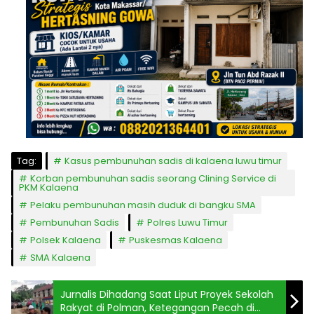
Tag:
Kasus pembunuhan sadis di kalaena luwu timur
Korban pembunuhan sadis seorang Clining Service di
PKM Kalaena
Pelaku pembunuhan masih duduk di bangku SMA
Pembunuhan Sadis
Polres Luwu Timur
Polsek Kalaena
Puskesmas Kalaena
SMA Kalaena
Jurnalis Dihadang Saat Liput Proyek Sekolah
Rakyat di Polman, Ketegangan Pecah di