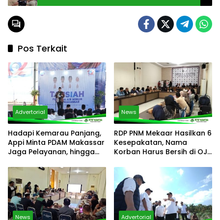
Lokasi
Pos Terkait
Advertorial
News
Hadapi Kemarau Panjang,
RDP PNM Mekaar Hasilkan 6
Appi Minta PDAM Makassar
Kesepakatan, Nama
Jaga Pelayanan, hingga
Korban Harus Bersih di OJK
Integritas Pegawai
dalam Sebulan
News
Advertorial