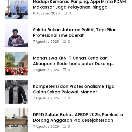
Hadapi Kemarau Panjang, Appi Minta PDAM
Makassar Jaga Pelayanan, hingga
Integritas Pegawai
6 Agustus 2026
0
Sekda Bukan Jabatan Politik, Tapi Pilar
Profesionalisme Daerah
7 Agustus 2025
0
Mahasiswa KKN-T Unhas Kenalkan
Akuaponik Sederhana untuk Dukung
Pangan Mandiri
7 Agustus 2025
0
Kompetensi dan Profesionalisme Tiga
Calon Sekda Polewali Mandar
7 Agustus 2025
0
DPRD Sulbar Bahas APBDP 2025, Pemkesra
Dorong Anggaran Pro Kesejahteraan
7 Agustus 2025
0