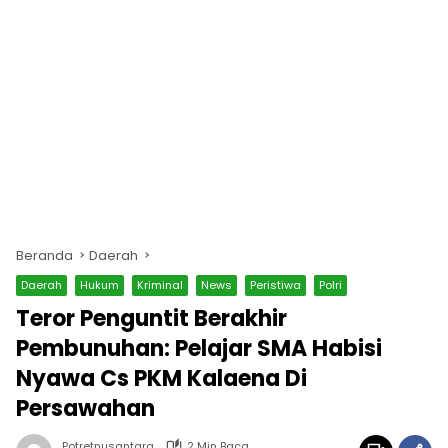
Beranda
Daerah
Daerah
Hukum
Kriminal
News
Peristiwa
Polri
Teror Penguntit Berakhir
Pembunuhan: Pelajar SMA Habisi
Nyawa Cs PKM Kalaena Di
Persawahan
Potretnusantara
2 Min Baca