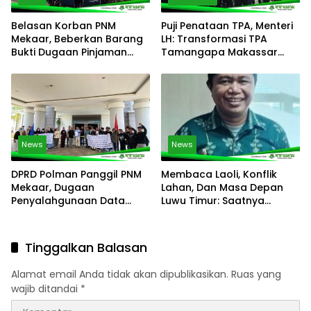
Belasan Korban PNM
Puji Penataan TPA, Menteri
Mekaar, Beberkan Barang
LH: Transformasi TPA
Bukti Dugaan Pinjaman
Tamangapa Makassar
Fiktif di RDP
Layak Jadi Contoh
Nasional
News
News
DPRD Polman Panggil PNM
Membaca Laoli, Konflik
Mekaar, Dugaan
Lahan, Dan Masa Depan
Penyalahgunaan Data
Luwu Timur: Saatnya
Nasabah Dibongkar di RDP
Membangun Jalan Tengah
Tinggalkan Balasan
Alamat email Anda tidak akan dipublikasikan.
Ruas yang
wajib ditandai
*