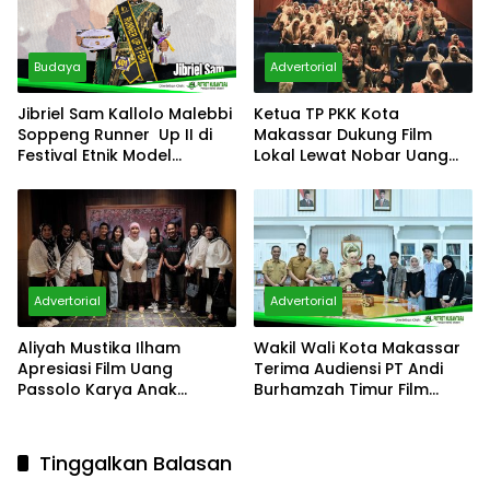
Budaya
Advertorial
Jibriel Sam Kallolo Malebbi
Ketua TP PKK Kota
Soppeng Runner Up II di
Makassar Dukung Film
Festival Etnik Model
Lokal Lewat Nobar Uang
Indonesia 2026 Jakarta
Passolo
Advertorial
Advertorial
Aliyah Mustika Ilham
Wakil Wali Kota Makassar
Apresiasi Film Uang
Terima Audiensi PT Andi
Passolo Karya Anak
Burhamzah Timur Film
Makassar Diterima
Terkait Film Lokal “Uang
Nasional
Passolo”
Tinggalkan Balasan