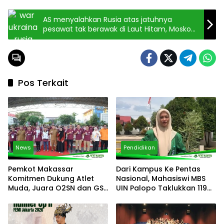
AS menyalahkan Rusia atas jatuhnya
pesawat tak berawak di Laut Hitam, Moskow
menyangkal
Pos Terkait
News
Pendidikan
Pemkot Makassar
Dari Kampus Ke Pentas
Komitmen Dukung Atlet
Nasional, Mahasiswi MBS
Muda, Juara O2SN dan GSI
UIN Palopo Taklukkan 119
Diganjar Beasiswa
Peserta