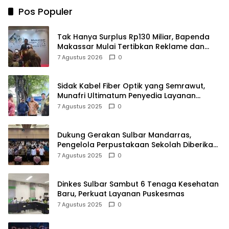
Pos Populer
Tak Hanya Surplus Rp130 Miliar, Bapenda
Makassar Mulai Tertibkan Reklame dan
Kejar Penunggak Pajak
7 Agustus 2026
0
Sidak Kabel Fiber Optik yang Semrawut,
Munafri Ultimatum Penyedia Layanan
Internet Tanpa Izin
7 Agustus 2025
0
Dukung Gerakan Sulbar Mandarras,
Pengelola Perpustakaan Sekolah Diberikan
Pembekalan Khusus
7 Agustus 2025
0
Dinkes Sulbar Sambut 6 Tenaga Kesehatan
Baru, Perkuat Layanan Puskesmas
7 Agustus 2025
0