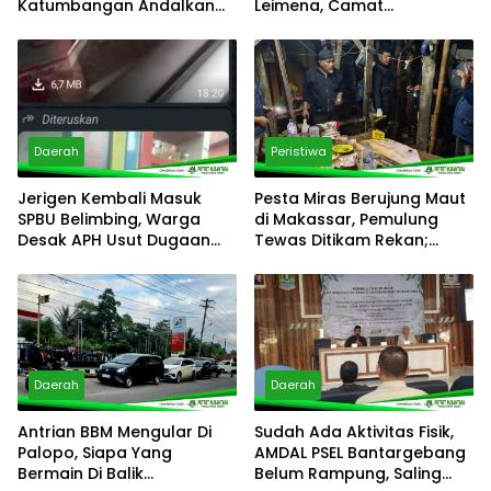
Katumbangan Andalkan
Leimena, Camat
Sungai Maloso untuk Air
Panakkukang Gerak Cepat
Konsumsi
Respons Aduan Warga
Daerah
Peristiwa
Jerigen Kembali Masuk
Pesta Miras Berujung Maut
SPBU Belimbing, Warga
di Makassar, Pemulung
Desak APH Usut Dugaan
Tewas Ditikam Rekan;
Pelanggaran Distribusi BBM
Polsek Manggala Buru
Pelaku
Daerah
Daerah
Antrian BBM Mengular Di
Sudah Ada Aktivitas Fisik,
Palopo, Siapa Yang
AMDAL PSEL Bantargebang
Bermain Di Balik
Belum Rampung, Saling