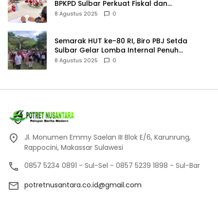
BPKPD Sulbar Perkuat Fiskal dan
Perencanaan Pendapatan
8 Agustus 2025
0
Semarak HUT ke-80 RI, Biro PBJ Setda
Sulbar Gelar Lomba Internal Penuh
Kebersamaan
8 Agustus 2025
0
Jl. Monumen Emmy Saelan III Blok E/6, Karunrung,
Rappocini, Makassar Sulawesi
0857 5234 0891 - Sul-Sel - 0857 5239 1898 - Sul-Bar
potretnusantara.co.id@gmail.com