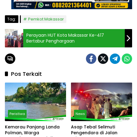
Tag:
Pemkot Makassar
Perayaan HUT Kota Makassar Ke-417
Bertabur Penghargaan
Pos Terkait
Peristiwa
News
Kemarau Panjang Landa
Asap Tebal Selimuti
Polman, Warga
Pengendara di Jalan