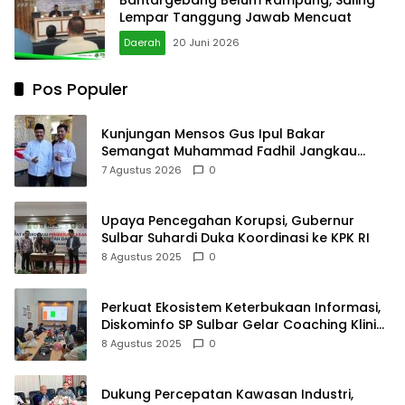
Lempar Tanggung Jawab Mencuat
Daerah
20 Juni 2026
Pos Populer
Kunjungan Mensos Gus Ipul Bakar
Semangat Muhammad Fadhil Jangkau
Anak Keluarga Sangat Kurang Mampu
7 Agustus 2026
0
Upaya Pencegahan Korupsi, Gubernur
Sulbar Suhardi Duka Koordinasi ke KPK RI
8 Agustus 2025
0
Perkuat Ekosistem Keterbukaan Informasi,
Diskominfo SP Sulbar Gelar Coaching Klinik
PPID
8 Agustus 2025
0
Dukung Percepatan Kawasan Industri,