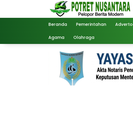
Langsung
ke
konten
Beranda
Pemerintahan
Advertor
Agama
Olahraga