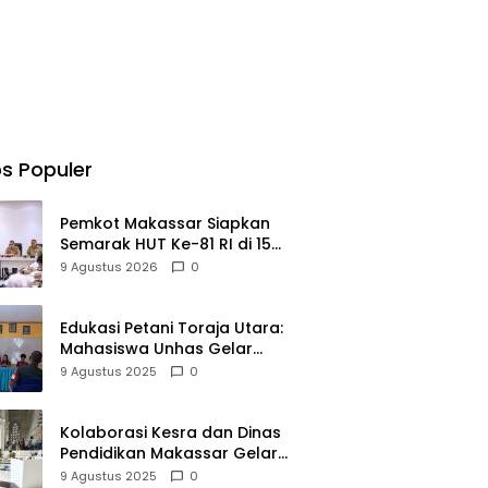
s Populer
Pemkot Makassar Siapkan
Semarak HUT Ke-81 RI di 15
Kecamatan
9 Agustus 2026
0
Edukasi Petani Toraja Utara:
Mahasiswa Unhas Gelar
Sosialisasi Pengelolaan pH
9 Agustus 2025
0
Tanah
Kolaborasi Kesra dan Dinas
Pendidikan Makassar Gelar
Expo Hifdzi Qur’an untuk Pelajar
9 Agustus 2025
0