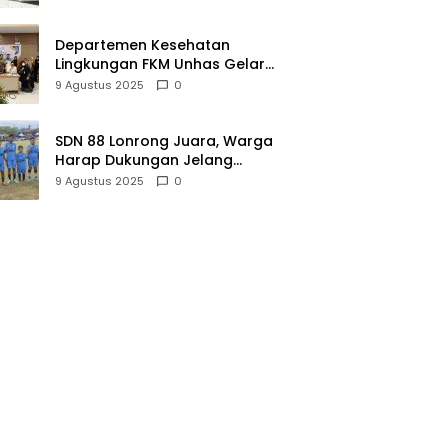
SMP
Departemen Kesehatan
Lingkungan FKM Unhas Gelar
Workshop Pemutakhiran RPS
9 Agustus 2025
0
untuk Perkuat Kualitas
Pendidikan
SDN 88 Lonrong Juara, Warga
Harap Dukungan Jelang
Turnamen Selanjutnya
9 Agustus 2025
0