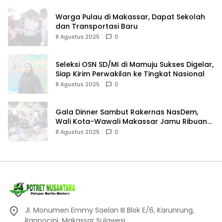
Warga Pulau di Makassar, Dapat Sekolah
dan Transportasi Baru
8 Agustus 2025
0
Seleksi OSN SD/MI di Mamuju Sukses Digelar,
Siap Kirim Perwakilan ke Tingkat Nasional
8 Agustus 2025
0
Gala Dinner Sambut Rakernas NasDem,
Wali Kota-Wawali Makassar Jamu Ribuan
Kader se-Indonesia
8 Agustus 2025
0
Jl. Monumen Emmy Saelan III Blok E/6, Karunrung,
Rappocini, Makassar Sulawesi