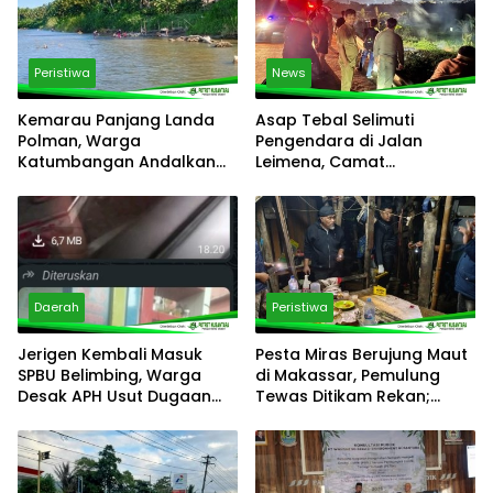
Peristiwa
News
Kemarau Panjang Landa
Asap Tebal Selimuti
Polman, Warga
Pengendara di Jalan
Katumbangan Andalkan
Leimena, Camat
Sungai Maloso untuk Air
Panakkukang Gerak Cepat
Konsumsi
Respons Aduan Warga
Daerah
Peristiwa
Jerigen Kembali Masuk
Pesta Miras Berujung Maut
SPBU Belimbing, Warga
di Makassar, Pemulung
Desak APH Usut Dugaan
Tewas Ditikam Rekan;
Pelanggaran Distribusi BBM
Polsek Manggala Buru
Pelaku