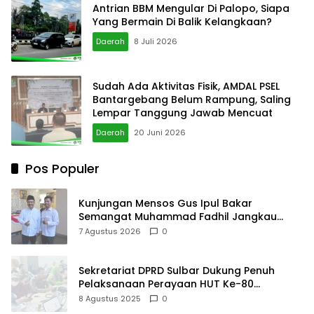
Antrian BBM Mengular Di Palopo, Siapa
Yang Bermain Di Balik Kelangkaan?
Daerah
8 Juli 2026
Sudah Ada Aktivitas Fisik, AMDAL PSEL
Bantargebang Belum Rampung, Saling
Lempar Tanggung Jawab Mencuat
Daerah
20 Juni 2026
Pos Populer
Kunjungan Mensos Gus Ipul Bakar
Semangat Muhammad Fadhil Jangkau
Anak Keluarga Sangat Kurang Mampu
7 Agustus 2026
0
Sekretariat DPRD Sulbar Dukung Penuh
Pelaksanaan Perayaan HUT Ke-80
Kemerdekaan RI
8 Agustus 2025
0