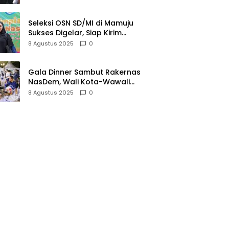
Seleksi OSN SD/MI di Mamuju
Sukses Digelar, Siap Kirim
Perwakilan ke Tingkat Nasional
8 Agustus 2025
0
Gala Dinner Sambut Rakernas
NasDem, Wali Kota-Wawali
Makassar Jamu Ribuan Kader
8 Agustus 2025
0
se-Indonesia