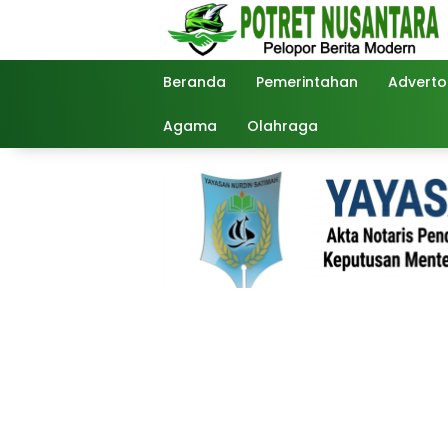
Langsung
ke
konten
Beranda
Pemerintahan
Advertor
Agama
Olahraga