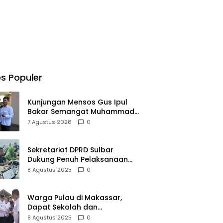
s Populer
Kunjungan Mensos Gus Ipul
Bakar Semangat Muhammad
Fadhil Jangkau Anak Keluarga
7 Agustus 2026
0
Sangat Kurang Mampu
Sekretariat DPRD Sulbar
Dukung Penuh Pelaksanaan
Perayaan HUT Ke-80
8 Agustus 2025
0
Kemerdekaan RI
Warga Pulau di Makassar,
Dapat Sekolah dan
Transportasi Baru
8 Agustus 2025
0