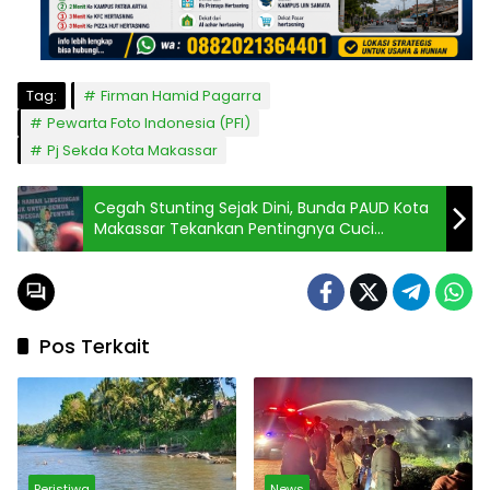
Tag:
Firman Hamid Pagarra
Pewarta Foto Indonesia (PFI)
Pj Sekda Kota Makassar
Cegah Stunting Sejak Dini, Bunda PAUD Kota
Makassar Tekankan Pentingnya Cuci
Tangan
Pos Terkait
Peristiwa
News