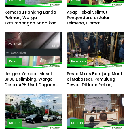
Kemarau Panjang Landa
Asap Tebal Selimuti
Polman, Warga
Pengendara di Jalan
Katumbangan Andalkan
Leimena, Camat
Sungai Maloso untuk Air
Panakkukang Gerak Cepat
Konsumsi
Respons Aduan Warga
Daerah
Peristiwa
Jerigen Kembali Masuk
Pesta Miras Berujung Maut
SPBU Belimbing, Warga
di Makassar, Pemulung
Desak APH Usut Dugaan
Tewas Ditikam Rekan;
Pelanggaran Distribusi BBM
Polsek Manggala Buru
Pelaku
Daerah
Daerah