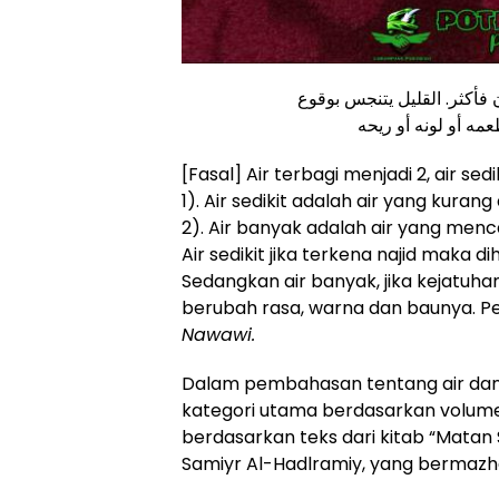
ن فأكثر. القليل يتنجس بوقوع
طعمه أو لونه أو ريحه
[Fasal] Air terbagi menjadi 2, air sedi
1). Air sedikit adalah air yang kurang 
2). Air banyak adalah air yang menca
Air sedikit jika terkena najid maka 
Sedangkan air banyak, jika kejatuhann
berubah rasa, warna dan baunya. P
Nawawi.
Dalam pembahasan tentang air dan h
kategori utama berdasarkan volume ai
berdasarkan teks dari kitab “Matan 
Samiyr Al-Hadlramiy, yang bermazhab