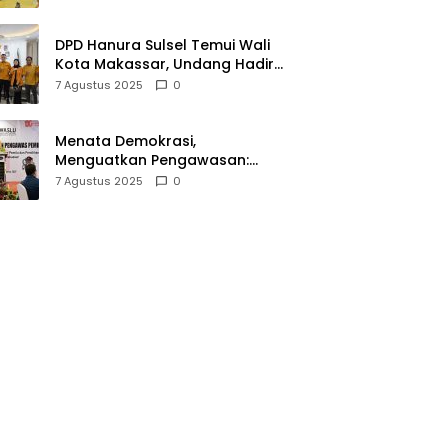
DPD Hanura Sulsel Temui Wali
Kota Makassar, Undang Hadiri
Musda dan Jalin Sinergi
7 Agustus 2025
0
Menata Demokrasi,
Menguatkan Pengawasan:
Aliyah Ajak Sinergi Lembaga
7 Agustus 2025
0
Pengawas Pemilu