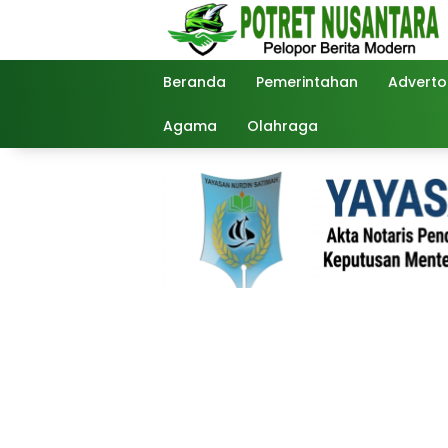
Langsung
ke
konten
Beranda
Pemerintahan
Advertor
Agama
Olahraga