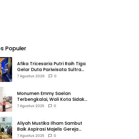
s Populer
Afika Tricesaria Putri Raih Tiga
Gelar Duta Pariwisata Sultra
2026, Siap Harumkan Nama
7 Agustus 2026
0
Daerah di Tingkat Nasional
Monumen Emmy Saelan
Terbengkalai, Wali Kota Sidak
dan Perintahkan Renovasi
7 Agustus 2025
0
Aliyah Mustika Ilham Sambut
Baik Aspirasi Majelis Gereja
Jemaat Pniel Perumnas
7 Agustus 2025
0