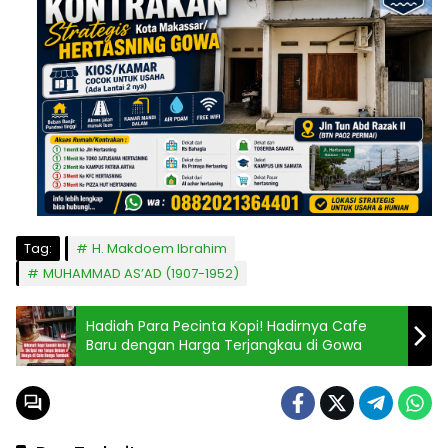
Tag:
H. Makdoem Ibrahim
MUHAMMAD AS’AD (1907-1952)
Hadiah Para Pecinta Kopi! Hadirnya Cafe
Baru dengan Harga Terjangkau di Gowa