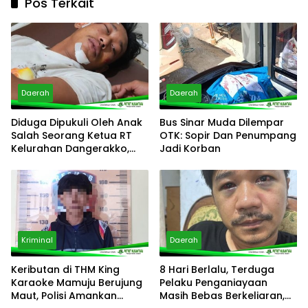
Pos Terkait
Daerah
Daerah
Diduga Dipukuli Oleh Anak
Bus Sinar Muda Dilempar
Salah Seorang Ketua RT
OTK: Sopir Dan Penumpang
Kelurahan Dangerakko,
Jadi Korban
Korban Desak Polisi
Bertindak Cepat
Kriminal
Daerah
Keributan di THM King
8 Hari Berlalu, Terduga
Karaoke Mamuju Berujung
Pelaku Penganiayaan
Maut, Polisi Amankan
Masih Bebas Berkeliaran,