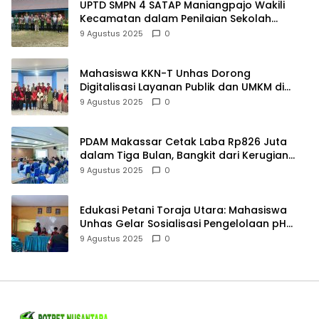
UPTD SMPN 4 SATAP Maniangpajo Wakili
Kecamatan dalam Penilaian Sekolah
Mapaccing
9 Agustus 2025
0
Mahasiswa KKN-T Unhas Dorong
Digitalisasi Layanan Publik dan UMKM di
Desa Moncongloe
9 Agustus 2025
0
PDAM Makassar Cetak Laba Rp826 Juta
dalam Tiga Bulan, Bangkit dari Kerugian
Rp5,2 Miliar
9 Agustus 2025
0
Edukasi Petani Toraja Utara: Mahasiswa
Unhas Gelar Sosialisasi Pengelolaan pH
Tanah
9 Agustus 2025
0