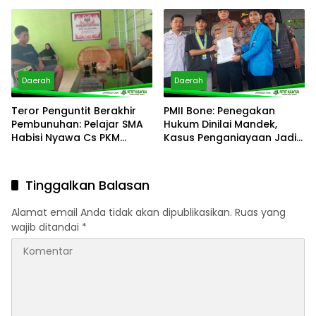
Terduga Pelaku
Ada Apa dengan
Penanganan Polres
Palopo?
Daerah
Daerah
Teror Penguntit Berakhir
PMII Bone: Penegakan
Pembunuhan: Pelajar SMA
Hukum Dinilai Mandek,
Habisi Nyawa Cs PKM
Kasus Penganiayaan Jadi
Kalaena Di Persawahan
Sorotan Utama
Tinggalkan Balasan
Alamat email Anda tidak akan dipublikasikan.
Ruas yang
wajib ditandai
*