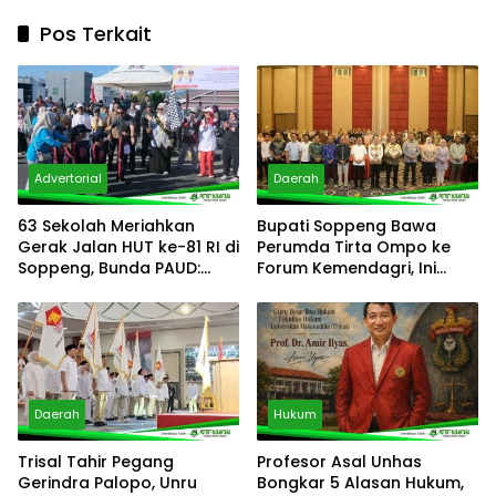
Pos Terkait
Advertorial
Daerah
63 Sekolah Meriahkan
Bupati Soppeng Bawa
Gerak Jalan HUT ke-81 RI di
Perumda Tirta Ompo ke
Soppeng, Bunda PAUD:
Forum Kemendagri, Ini
“Kalian Semua Adalah
Fokusnya
Juara”
Daerah
Hukum
Trisal Tahir Pegang
Profesor Asal Unhas
Gerindra Palopo, Unru
Bongkar 5 Alasan Hukum,