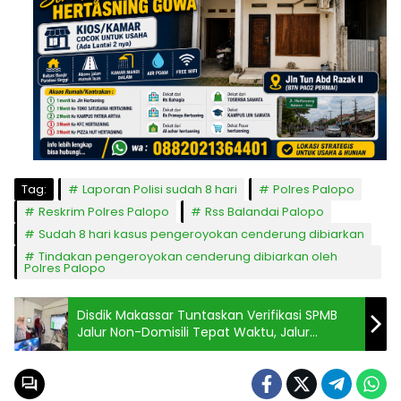
Tag:
Laporan Polisi sudah 8 hari
Polres Palopo
Reskrim Polres Palopo
Rss Balandai Palopo
Sudah 8 hari kasus pengeroyokan cenderung dibiarkan
Tindakan pengeroyokan cenderung dibiarkan oleh
Polres Palopo
Disdik Makassar Tuntaskan Verifikasi SPMB
Jalur Non-Domisili Tepat Waktu, Jalur
Domisili Dibuka 22 Juni