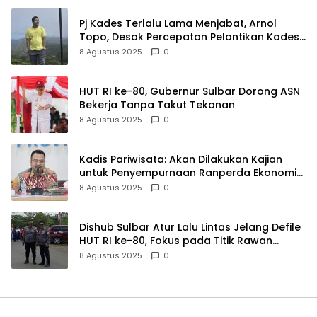
Pj Kades Terlalu Lama Menjabat, Arnol
Topo, Desak Percepatan Pelantikan Kades
Aktif
8 Agustus 2025
0
HUT RI ke-80, Gubernur Sulbar Dorong ASN
Bekerja Tanpa Takut Tekanan
8 Agustus 2025
0
Kadis Pariwisata: Akan Dilakukan Kajian
untuk Penyempurnaan Ranperda Ekonomi
Kreatif
8 Agustus 2025
0
Dishub Sulbar Atur Lalu Lintas Jelang Defile
HUT RI ke-80, Fokus pada Titik Rawan
Kemacetan
8 Agustus 2025
0