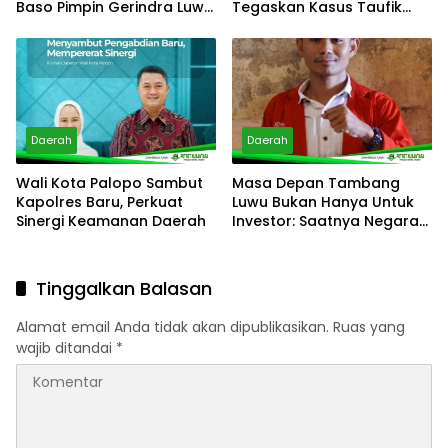
Baso Pimpin Gerindra Luwu
Tegaskan Kasus Taufik
Timur
Hidayat Bukan Kriminalisasi
Daerah
Daerah
Wali Kota Palopo Sambut
Masa Depan Tambang
Kapolres Baru, Perkuat
Luwu Bukan Hanya Untuk
Sinergi Keamanan Daerah
Investor: Saatnya Negara
Hadir Melalui WPR Dan IPR
Tinggalkan Balasan
Alamat email Anda tidak akan dipublikasikan.
Ruas yang
wajib ditandai
*