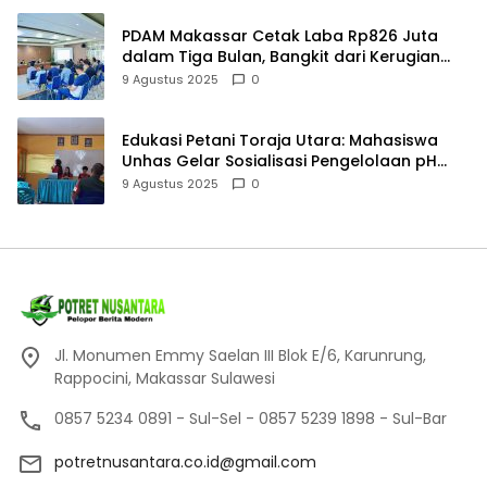
PDAM Makassar Cetak Laba Rp826 Juta
dalam Tiga Bulan, Bangkit dari Kerugian
Rp5,2 Miliar
9 Agustus 2025
0
Edukasi Petani Toraja Utara: Mahasiswa
Unhas Gelar Sosialisasi Pengelolaan pH
Tanah
9 Agustus 2025
0
Jl. Monumen Emmy Saelan III Blok E/6, Karunrung,
Rappocini, Makassar Sulawesi
0857 5234 0891 - Sul-Sel - 0857 5239 1898 - Sul-Bar
potretnusantara.co.id@gmail.com