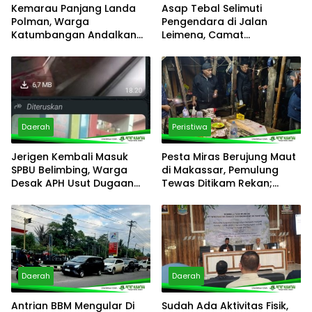
Kemarau Panjang Landa
Asap Tebal Selimuti
Polman, Warga
Pengendara di Jalan
Katumbangan Andalkan
Leimena, Camat
Sungai Maloso untuk Air
Panakkukang Gerak Cepat
Konsumsi
Respons Aduan Warga
Daerah
Peristiwa
Jerigen Kembali Masuk
Pesta Miras Berujung Maut
SPBU Belimbing, Warga
di Makassar, Pemulung
Desak APH Usut Dugaan
Tewas Ditikam Rekan;
Pelanggaran Distribusi BBM
Polsek Manggala Buru
Pelaku
Daerah
Daerah
Antrian BBM Mengular Di
Sudah Ada Aktivitas Fisik,