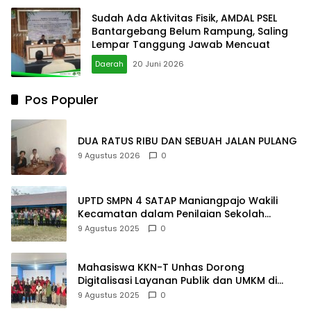
Sudah Ada Aktivitas Fisik, AMDAL PSEL
Bantargebang Belum Rampung, Saling
Lempar Tanggung Jawab Mencuat
Daerah
20 Juni 2026
Pos Populer
DUA RATUS RIBU DAN SEBUAH JALAN PULANG
9 Agustus 2026
0
UPTD SMPN 4 SATAP Maniangpajo Wakili
Kecamatan dalam Penilaian Sekolah
Mapaccing
9 Agustus 2025
0
Mahasiswa KKN-T Unhas Dorong
Digitalisasi Layanan Publik dan UMKM di
Desa Moncongloe
9 Agustus 2025
0