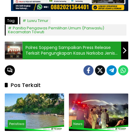
Tag:
Luwu Timur
Panitia Pengawas Pemilihan Umum (Panwaslu)
Kecamatan Towuti
Polres Soppeng Sampaikan Press Release
Terkait Pengungkapan Kasus Narkoba Jenis
Sabu
Pos Terkait
Peristiwa
News