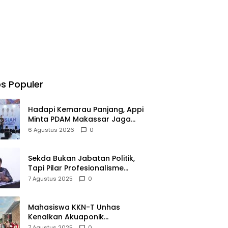
s Populer
Hadapi Kemarau Panjang, Appi
Minta PDAM Makassar Jaga
Pelayanan, hingga Integritas
6 Agustus 2026
0
Pegawai
Sekda Bukan Jabatan Politik,
Tapi Pilar Profesionalisme
Daerah
7 Agustus 2025
0
Mahasiswa KKN-T Unhas
Kenalkan Akuaponik
Sederhana untuk Dukung
7 Agustus 2025
0