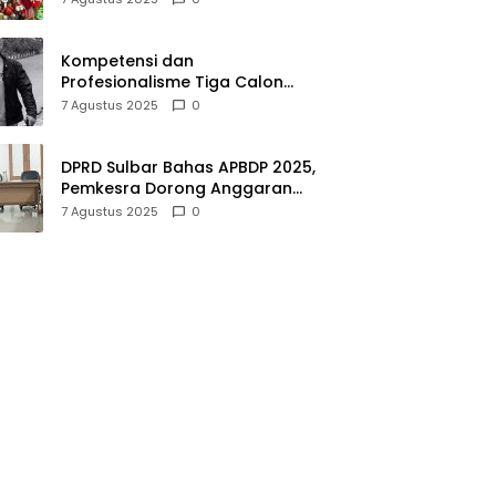
Pangan Mandiri
Kompetensi dan
Profesionalisme Tiga Calon
Sekda Polewali Mandar
7 Agustus 2025
0
DPRD Sulbar Bahas APBDP 2025,
Pemkesra Dorong Anggaran
Pro Kesejahteraan
7 Agustus 2025
0