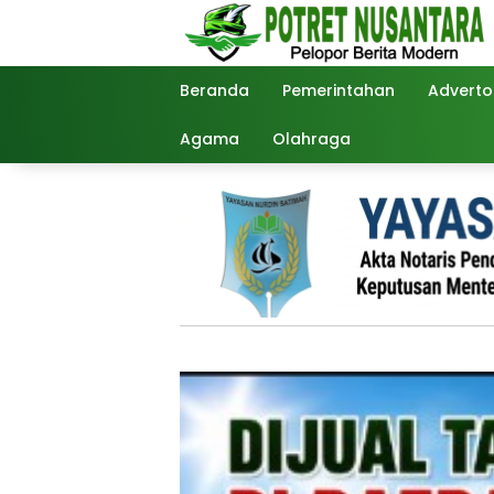
Langsung
ke
konten
Beranda
Pemerintahan
Advertor
Agama
Olahraga