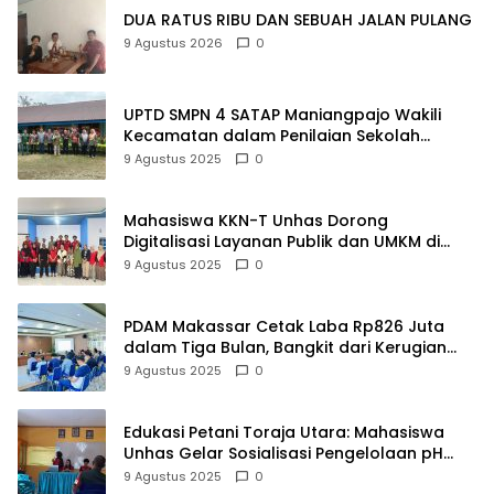
DUA RATUS RIBU DAN SEBUAH JALAN PULANG
9 Agustus 2026
0
UPTD SMPN 4 SATAP Maniangpajo Wakili
Kecamatan dalam Penilaian Sekolah
Mapaccing
9 Agustus 2025
0
Mahasiswa KKN-T Unhas Dorong
Digitalisasi Layanan Publik dan UMKM di
Desa Moncongloe
9 Agustus 2025
0
PDAM Makassar Cetak Laba Rp826 Juta
dalam Tiga Bulan, Bangkit dari Kerugian
Rp5,2 Miliar
9 Agustus 2025
0
Edukasi Petani Toraja Utara: Mahasiswa
Unhas Gelar Sosialisasi Pengelolaan pH
Tanah
9 Agustus 2025
0