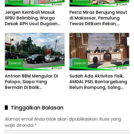
Jerigen Kembali Masuk
Pesta Miras Berujung Maut
SPBU Belimbing, Warga
di Makassar, Pemulung
Desak APH Usut Dugaan
Tewas Ditikam Rekan;
Pelanggaran Distribusi BBM
Polsek Manggala Buru
Pelaku
Daerah
Daerah
Antrian BBM Mengular Di
Sudah Ada Aktivitas Fisik,
Palopo, Siapa Yang
AMDAL PSEL Bantargebang
Bermain Di Balik
Belum Rampung, Saling
Kelangkaan?
Lempar Tanggung Jawab
Mencuat
Tinggalkan Balasan
Alamat email Anda tidak akan dipublikasikan.
Ruas yang
wajib ditandai
*