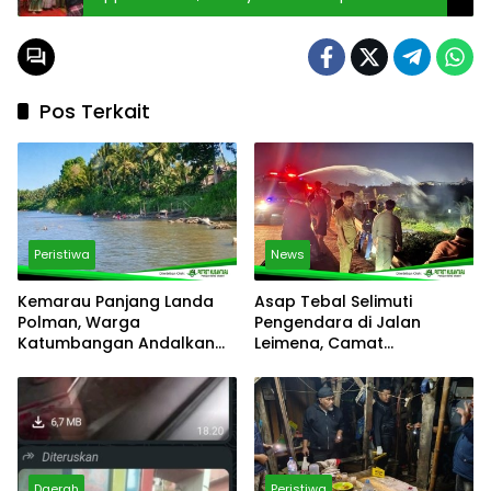
Kasih
Pos Terkait
Peristiwa
News
Kemarau Panjang Landa
Asap Tebal Selimuti
Polman, Warga
Pengendara di Jalan
Katumbangan Andalkan
Leimena, Camat
Sungai Maloso untuk Air
Panakkukang Gerak Cepat
Konsumsi
Respons Aduan Warga
Daerah
Peristiwa