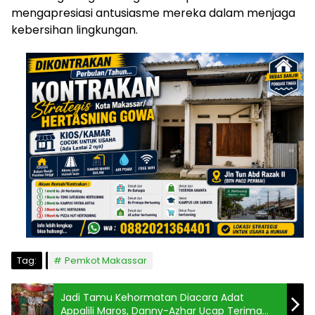
mengapresiasi antusiasme mereka dalam menjaga
kebersihan lingkungan.
Tag:
Pemkot Makassar
Jadi Tamu Kehormatan Diacara Adat
Appalili Maros, Danny-Azhar Ucap Terima