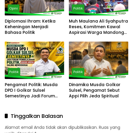
Opini
Politik
Diplomasi Ihram: Ketika
‎Muh Maulana Ali Syahputra
Keheningan Menjadi
Reses, Komitmen Kawal
Bahasa Politik
Aspirasi Warga Mandonga
– Puuwatu
Politik
Politik
Pengamat Politik: Musda
Dinamika Musda Golkar
DPD I Golkar Sulsel
Sulsel, Pengamat Sebut
Semestinya Jadi Forum
Appi Pilih Jeda Spiritual
Pembelajaran Politik, Bukan
Arena Saling Mencederai
Tinggalkan Balasan
Alamat email Anda tidak akan dipublikasikan.
Ruas yang