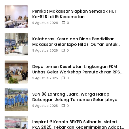
Pemkot Makassar Siapkan Semarak HUT
Ke-81 RI di 15 Kecamatan
9 Agustus 2026
0
Kolaborasi Kesra dan Dinas Pendidikan
Makassar Gelar Expo Hifdzi Qur’an untuk
Pelajar SMP
9 Agustus 2025
0
Departemen Kesehatan Lingkungan FKM
Unhas Gelar Workshop Pemutakhiran RPS
untuk Perkuat Kualitas Pendidikan
9 Agustus 2025
0
SDN 88 Lonrong Juara, Warga Harap
Dukungan Jelang Turnamen Selanjutnya
9 Agustus 2025
0
Inspiratif! Kepala BPKPD Sulbar Isi Materi
PKA 2025, Tekankan Kepemimpinan Adaptif