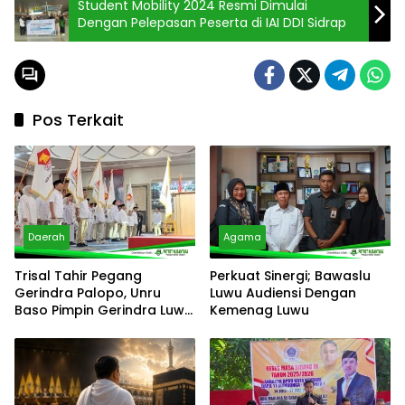
Student Mobility 2024 Resmi Dimulai
Dengan Pelepasan Peserta di IAI DDI Sidrap
Pos Terkait
Daerah
Agama
Trisal Tahir Pegang
Perkuat Sinergi; Bawaslu
Gerindra Palopo, Unru
Luwu Audiensi Dengan
Baso Pimpin Gerindra Luwu
Kemenag Luwu
Timur