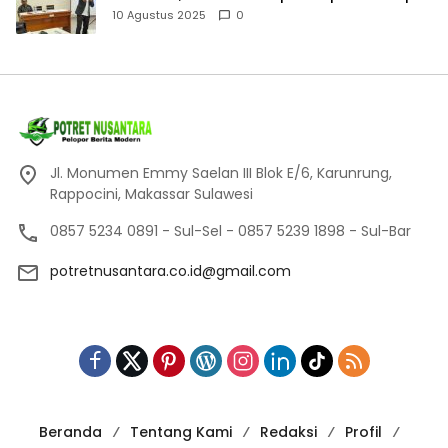
dan Akuntabel
10 Agustus 2025
0
Jl. Monumen Emmy Saelan III Blok E/6, Karunrung,
Rappocini, Makassar Sulawesi
0857 5234 0891 - Sul-Sel - 0857 5239 1898 - Sul-Bar
potretnusantara.co.id@gmail.com
Beranda
Tentang Kami
Redaksi
Profil