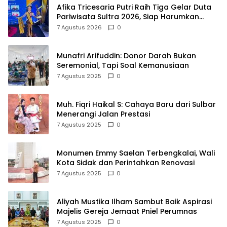
Afika Tricesaria Putri Raih Tiga Gelar Duta
Pariwisata Sultra 2026, Siap Harumkan
Nama Daerah di Tingkat Nasional
7 Agustus 2026
0
Munafri Arifuddin: Donor Darah Bukan
Seremonial, Tapi Soal Kemanusiaan
7 Agustus 2025
0
Muh. Fiqri Haikal S: Cahaya Baru dari Sulbar
Menerangi Jalan Prestasi
7 Agustus 2025
0
Monumen Emmy Saelan Terbengkalai, Wali
Kota Sidak dan Perintahkan Renovasi
7 Agustus 2025
0
Aliyah Mustika Ilham Sambut Baik Aspirasi
Majelis Gereja Jemaat Pniel Perumnas
7 Agustus 2025
0