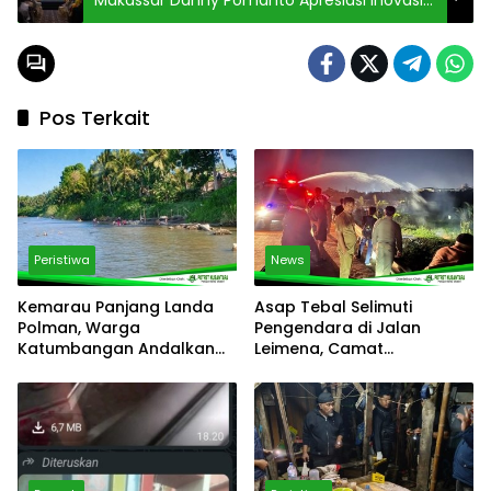
Digital untuk Dakwah dan Moral Generasi
Pos Terkait
Peristiwa
News
Kemarau Panjang Landa
Asap Tebal Selimuti
Polman, Warga
Pengendara di Jalan
Katumbangan Andalkan
Leimena, Camat
Sungai Maloso untuk Air
Panakkukang Gerak Cepat
Konsumsi
Respons Aduan Warga