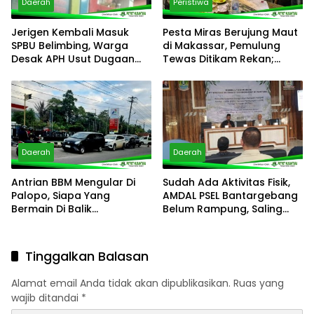
Daerah
Peristiwa
Jerigen Kembali Masuk
Pesta Miras Berujung Maut
SPBU Belimbing, Warga
di Makassar, Pemulung
Desak APH Usut Dugaan
Tewas Ditikam Rekan;
Pelanggaran Distribusi BBM
Polsek Manggala Buru
Pelaku
Daerah
Daerah
Antrian BBM Mengular Di
Sudah Ada Aktivitas Fisik,
Palopo, Siapa Yang
AMDAL PSEL Bantargebang
Bermain Di Balik
Belum Rampung, Saling
Kelangkaan?
Lempar Tanggung Jawab
Mencuat
Tinggalkan Balasan
Alamat email Anda tidak akan dipublikasikan.
Ruas yang
wajib ditandai
*