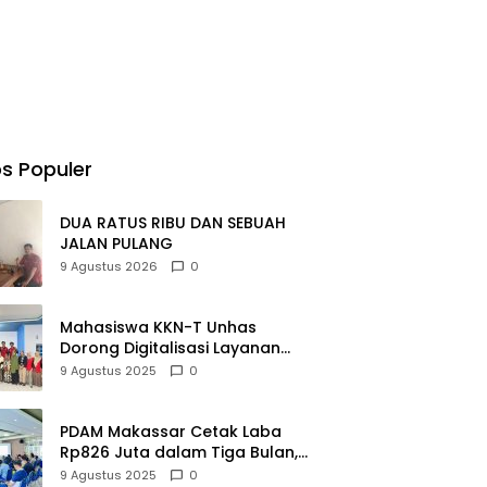
s Populer
DUA RATUS RIBU DAN SEBUAH
JALAN PULANG
9 Agustus 2026
0
Mahasiswa KKN-T Unhas
Dorong Digitalisasi Layanan
Publik dan UMKM di Desa
9 Agustus 2025
0
Moncongloe
PDAM Makassar Cetak Laba
Rp826 Juta dalam Tiga Bulan,
Bangkit dari Kerugian Rp5,2
9 Agustus 2025
0