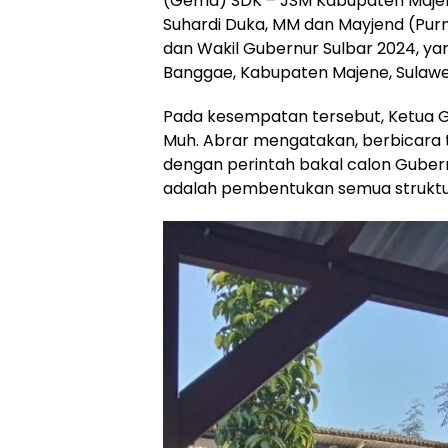
(Gema) SDK – JSM Kabupaten Majene
Suhardi Duka, MM dan Mayjend (Pur
dan Wakil Gubernur Sulbar 2024, yan
Banggae, Kabupaten Majene, Sulawes
Pada kesempatan tersebut, Ketua G
Muh. Abrar mengatakan, berbicara
dengan perintah bakal calon Gubern
adalah pembentukan semua struktur