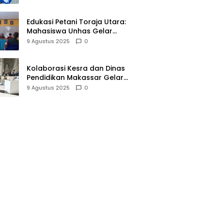
Miliar
Edukasi Petani Toraja Utara:
Mahasiswa Unhas Gelar
Sosialisasi Pengelolaan pH
9 Agustus 2025
0
Tanah
Kolaborasi Kesra dan Dinas
Pendidikan Makassar Gelar
Expo Hifdzi Qur’an untuk Pelajar
9 Agustus 2025
0
SMP