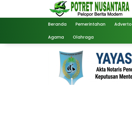
Langsung
ke
konten
Beranda
Pemerintahan
Advertor
Agama
Olahraga