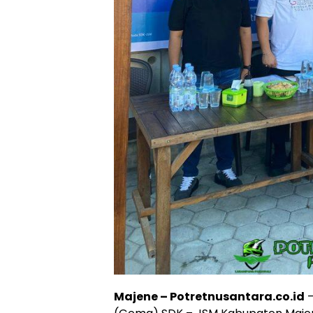
Majene – Potretnusantara.co.id
–