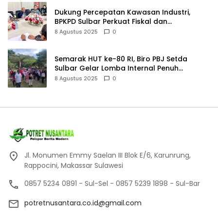
Dukung Percepatan Kawasan Industri,
BPKPD Sulbar Perkuat Fiskal dan
Perencanaan Pendapatan
8 Agustus 2025
0
Semarak HUT ke-80 RI, Biro PBJ Setda
Sulbar Gelar Lomba Internal Penuh
Kebersamaan
8 Agustus 2025
0
Jl. Monumen Emmy Saelan III Blok E/6, Karunrung,
Rappocini, Makassar Sulawesi
0857 5234 0891 - Sul-Sel - 0857 5239 1898 - Sul-Bar
potretnusantara.co.id@gmail.com