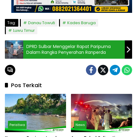
Tag:
Danau Towuti
Kades Baruga
Luwu Timur
DPRD Sulbar Menggelar Rapat Paripurna
Dalam Rangka Penyerahan Ranperda
Pos Terkait
Peristiwa
News