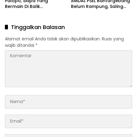
Palopo, Siapa Yang
AMDAL PSEL Bantargebang
Bermain Di Balik
Belum Rampung, Saling
Kelangkaan?
Lempar Tanggung Jawab
Mencuat
Tinggalkan Balasan
Alamat email Anda tidak akan dipublikasikan.
Ruas yang
wajib ditandai
*