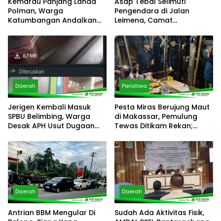
Kemarau Panjang Landa
Asap Tebal Selimuti
Polman, Warga
Pengendara di Jalan
Katumbangan Andalkan
Leimena, Camat
Sungai Maloso untuk Air
Panakkukang Gerak Cepat
Konsumsi
Respons Aduan Warga
Daerah
Peristiwa
Jerigen Kembali Masuk
Pesta Miras Berujung Maut
SPBU Belimbing, Warga
di Makassar, Pemulung
Desak APH Usut Dugaan
Tewas Ditikam Rekan;
Pelanggaran Distribusi BBM
Polsek Manggala Buru
Pelaku
Daerah
Daerah
Antrian BBM Mengular Di
Sudah Ada Aktivitas Fisik,