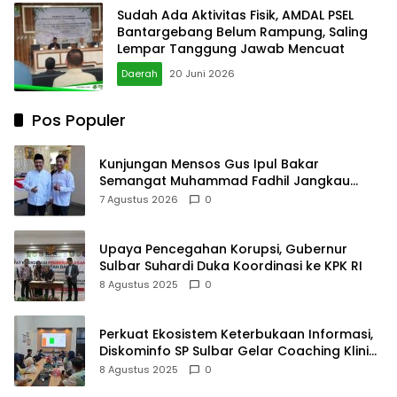
Sudah Ada Aktivitas Fisik, AMDAL PSEL
Bantargebang Belum Rampung, Saling
Lempar Tanggung Jawab Mencuat
Daerah
20 Juni 2026
Pos Populer
Kunjungan Mensos Gus Ipul Bakar
Semangat Muhammad Fadhil Jangkau
Anak Keluarga Sangat Kurang Mampu
7 Agustus 2026
0
Upaya Pencegahan Korupsi, Gubernur
Sulbar Suhardi Duka Koordinasi ke KPK RI
8 Agustus 2025
0
Perkuat Ekosistem Keterbukaan Informasi,
Diskominfo SP Sulbar Gelar Coaching Klinik
PPID
8 Agustus 2025
0