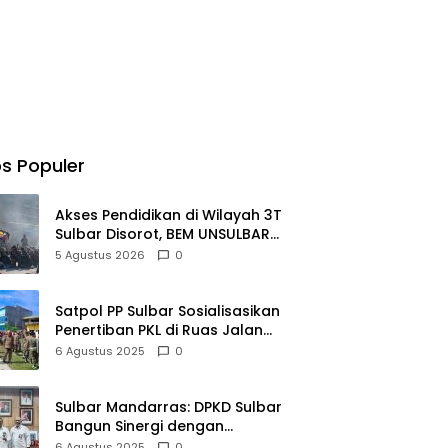
s Populer
Akses Pendidikan di Wilayah 3T
Sulbar Disorot, BEM UNSULBAR
Dorong RUU Sisdiknas
5 Agustus 2026
0
Satpol PP Sulbar Sosialisasikan
Penertiban PKL di Ruas Jalan
Arteri Mamuju
6 Agustus 2025
0
Sulbar Mandarras: DPKD Sulbar
Bangun Sinergi dengan
Perpusnas RI untuk
6 Agustus 2025
0