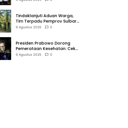
Meningkatkan Budaya Baca
Tindaklanjuti Aduan Warga,
Tim Terpadu Pemprov Sulbar
Tinjau Dugaan Pencemaran
6 Agustus 2025
0
Limbah Perusahaan Sawit di
Baras Pasangkayu
Presiden Prabowo Dorong
Pemerataan Kesehatan: Cek
Kesehatan Gratis untuk 20
6 Agustus 2025
0
Juta Siswa dan 32 RS Baru