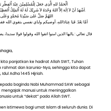
اَلْحَمْدُ للهِ الَّذِى جَعَلَ لِلْمُسْلِمِيْنَ عِيْدَ اْلفِطْرِ 
اَشْهَدُ اَنْ لاَ اِلَهَ اِلاَّ اللهُ وَحْدَهُ لاَ شَرِيْكَ لَهُ لَهُ اْلمَلِكُ اْلعَظِيْمُ اْلاَكْبَرْ وَاَشْهَدٌ اَنَّ سَيِّدَناَ مُحَمَّدًا عَبْدُهُ وَرَسُوْلُهُ.
اللهُمَّ صَلِّ عَلىَ سَيِّدِنَا مُحَمَّدٍ وَعَلَى اَ
اَمَّا بَعْدُ. فَيَا عِبَادَاللهِ، أوصيكم واياي نفسي بتقوي الله فقد فاز الم
قال تعالي : ياايها الذين امنوا اتقوا الله وقولوا قولا سديد
ahagia,
a kita panjatkan ke hadirat Allah SWT, Tuhan
 rahmat dan karunia-Nya, sehingga kita dapat
 Idul Adha 1445 Hijriah.
n kepada baginda Nabi Muhammad SAW sebagai
alu mengajak manusi untuk meninggalkan
usia untuk “dekat” pada Allah SWT.
 istimewa bagi umat Islam di seluruh dunia. Di