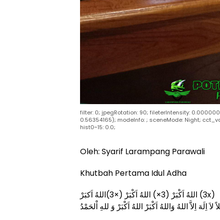
filter: 0; jpegRotation: 90; fileterIntensity: 0.0000
0.56354165); modeInfo: ; sceneMode: Night; cct_value
hist0~15: 0.0;
Oleh: Syarif Larampang Parawali
Khutbah Pertama Idul Adha
اللهُ اَكْبَرْ (3×) اللهُ اَكْبَرْ (×3)اللهُ اَكبَرْ (3x)
َهَ اِلاَّ اللهُ وَاللهُ اَكْبَرْ اللهُ اَكْبَرْ وَ للهِ اْلحَمْدُ