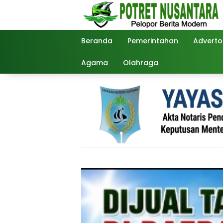
Langsung
ke
konten
Beranda
Pemerintahan
Advertor
Agama
Olahraga