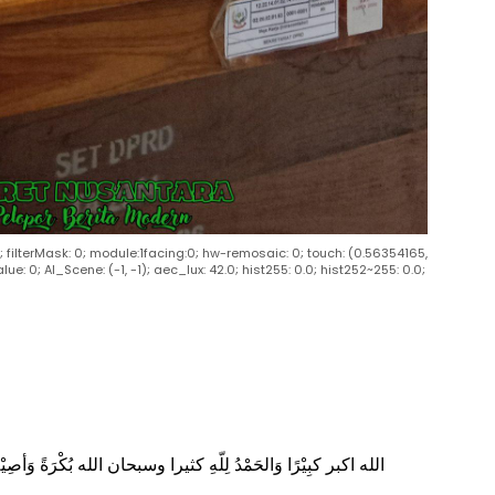
00; filterMask: 0; module:1facing:0; hw-remosaic: 0; touch: (0.56354165,
: 0; AI_Scene: (-1, -1); aec_lux: 42.0; hist255: 0.0; hist252~255: 0.0;
الله اكبر كبِيْرًا وَالحَمْدُ لِلّهِ كثيرا وسبحان الله بُكْرَةً وَأصِيْلاً لاَ اِل