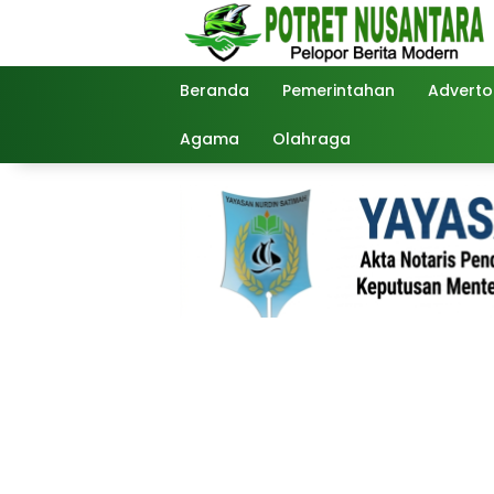
Langsung
ke
konten
Beranda
Pemerintahan
Advertor
Agama
Olahraga