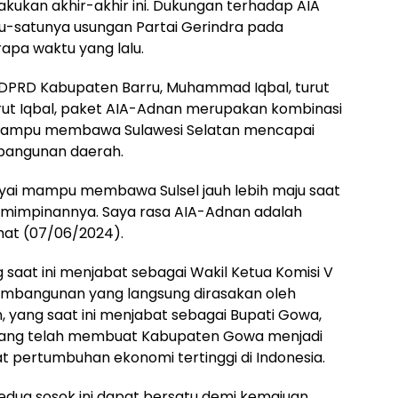
akukan akhir-akhir ini. Dukungan terhadap AIA
tu-satunya usungan Partai Gerindra pada
apa waktu yang lalu.
ta DPRD Kabupaten Barru, Muhammad Iqbal, turut
ut Iqbal, paket AIA-Adnan merupakan kombinasi
lai mampu membawa Sulawesi Selatan mencapai
bangunan daerah.
ayai mampu membawa Sulsel jauh lebih maju saat
emimpinannya. Saya rasa AIA-Adnan adalah
mat (07/06/2024).
g saat ini menjabat sebagai Wakil Ketua Komisi V
mbangunan yang langsung dirasakan oleh
, yang saat ini menjabat sebagai Bupati Gowa,
 yang telah membuat Kabupaten Gowa menjadi
t pertumbuhan ekonomi tertinggi di Indonesia.
dua sosok ini dapat bersatu demi kemajuan