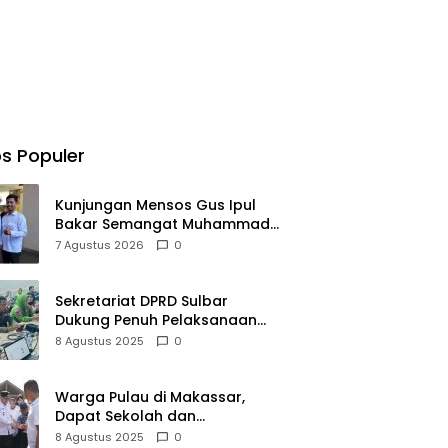
s Populer
Kunjungan Mensos Gus Ipul
Bakar Semangat Muhammad
Fadhil Jangkau Anak Keluarga
7 Agustus 2026
0
Sangat Kurang Mampu
Sekretariat DPRD Sulbar
Dukung Penuh Pelaksanaan
Perayaan HUT Ke-80
8 Agustus 2025
0
Kemerdekaan RI
Warga Pulau di Makassar,
Dapat Sekolah dan
Transportasi Baru
8 Agustus 2025
0