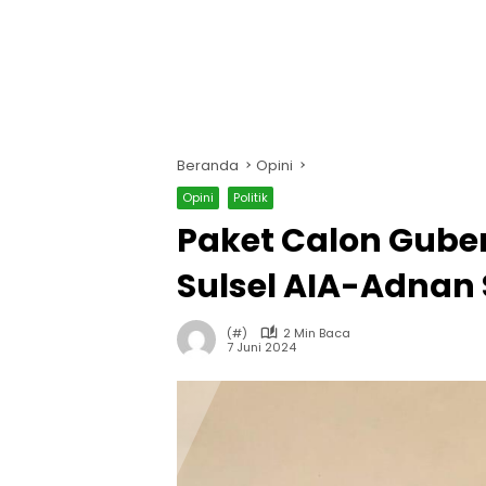
Beranda
Opini
Opini
Politik
Paket Calon Gube
Sulsel AIA-Adnan
(#)
2 Min Baca
7 Juni 2024