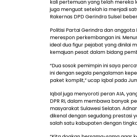
kali pertemuan yang telah mereka l
juga menguat setelah ia menjadi sa
Rakernas DPD Gerindra Sulsel beber
Politisi Partai Gerindra dan anggo
merespon perkembangan ini. Menur
ideal dua figur pejabat yang dini
kemajuan pesat dalam bidang pem
“Dua sosok pemimpin ini saya perc
ini dengan segala pengalaman kep
paket komplit,” ucap Iqbal pada Ju
Iqbal juga menyoroti peran AIA, yan
DPR RI, dalam membawa banyak pe
masyarakat Sulawesi Selatan. Adnan
dikenal dengan segudang prestasi
salah satu kabupaten dengan tingka
“Kita doakan bersama-sama agar ke