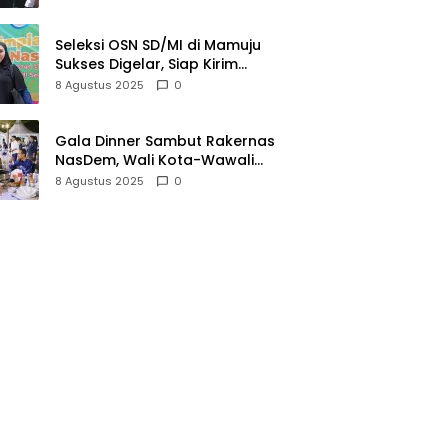
Seleksi OSN SD/MI di Mamuju
Sukses Digelar, Siap Kirim
Perwakilan ke Tingkat Nasional
8 Agustus 2025
0
Gala Dinner Sambut Rakernas
NasDem, Wali Kota-Wawali
Makassar Jamu Ribuan Kader
8 Agustus 2025
0
se-Indonesia