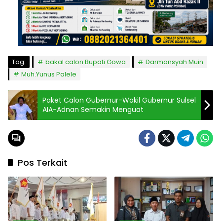
Tag:
bakal calon Bupati Gowa
Darmansyah Muin
Muh.Yunus Palele
Paket Calon Gubernur-Wakil Gubernur Sulsel
AIA-Adnan Semakin Menguat
Pos Terkait