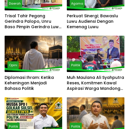
Daerah
Agama
Trisal Tahir Pegang
Perkuat Sinergi; Bawaslu
Gerindra Palopo, Unru
Luwu Audiensi Dengan
Baso Pimpin Gerindra Luwu
Kemenag Luwu
Timur
Opini
Politik
Diplomasi Ihram: Ketika
‎Muh Maulana Ali Syahputra
Keheningan Menjadi
Reses, Komitmen Kawal
Bahasa Politik
Aspirasi Warga Mandonga
– Puuwatu
Politik
Politik