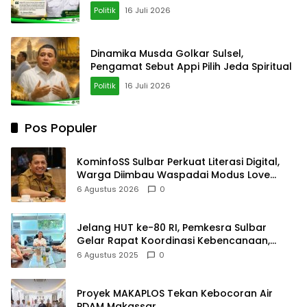
Mencederai
Politik
16 Juli 2026
Dinamika Musda Golkar Sulsel,
Pengamat Sebut Appi Pilih Jeda Spiritual
Politik
16 Juli 2026
Pos Populer
KominfoSS Sulbar Perkuat Literasi Digital,
Warga Diimbau Waspadai Modus Love
Scamming
6 Agustus 2026
0
Jelang HUT ke-80 RI, Pemkesra Sulbar
Gelar Rapat Koordinasi Kebencanaan,
Ketertiban, dan Keamanan
6 Agustus 2025
0
Proyek MAKAPLOS Tekan Kebocoran Air
PDAM Makassar