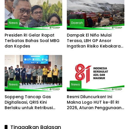
News
Daerah
Presiden RI Gelar Rapat
Dampak El Niño Mulai
Terbatas Bahas Soal MBG
Terasa, LBH GP Ansor
dan Kopdes
Ingatkan Risiko Kebakaran
TPST Bantargebang Dan
TPA Sumur Batu
News
News
Soppeng Tancap Gas
Resmi Diluncurkan! Ini
Digitalisasi, QRIS Kini
Makna Logo HUT ke-81 RI
Berlaku untuk Retribusi
2026, Aturan Penggunaan
Parkir dan Kebersihan
dan Link Download
Resminya
Tinggalkan Balasan