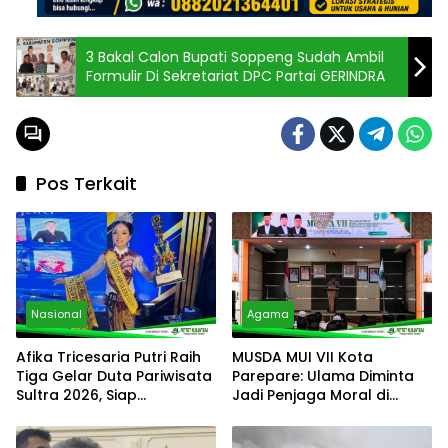
3 Bakal Calon Bupati Soppeng Sudah Ambil
Formulir Di Sekretariat DPC Partai GERINDRA
Pos Terkait
Nasional
Agama
Afika Tricesaria Putri Raih
MUSDA MUI VII Kota
Tiga Gelar Duta Pariwisata
Parepare: Ulama Diminta
Sultra 2026, Siap
Jadi Penjaga Moral di
Harumkan Nama Daerah di
Tengah Derasnya Arus
Tingkat Nasional
Digital