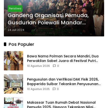
Peristiwa
Gandeng Organisasi Pemuda,
Gusdurian Polewali Mandar
Adakan Dialog Kemasyarakatan.
24 Juli 2024
Pos Populer
Bawa Nama Polman Secara Mandiri, Dua
Perwakilan Sabet Juara di Festival Putri
Putra Batik Makassar
10 Agustus 2026
0
Pengusulan dan Verifikasi DAK Fisik 2026,
Bapperida Sulbar Tekankan Penyusunan
Grand Desain
10 Agustus 2025
0
Makassar Tuan Rumah Debat Nasional
Pemuda 2025, Dispora Tekankan Nilai