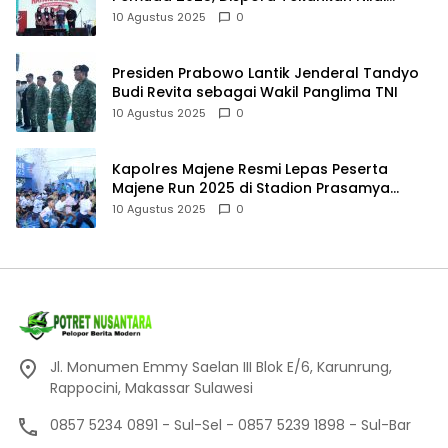
Sportif
10 Agustus 2025
0
Presiden Prabowo Lantik Jenderal Tandyo
Budi Revita sebagai Wakil Panglima TNI
10 Agustus 2025
0
Kapolres Majene Resmi Lepas Peserta
Majene Run 2025 di Stadion Prasamya
Mandar
10 Agustus 2025
0
Jl. Monumen Emmy Saelan III Blok E/6, Karunrung,
Rappocini, Makassar Sulawesi
0857 5234 0891 - Sul-Sel - 0857 5239 1898 - Sul-Bar