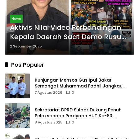
News
Aktivis Nilai Video Perbandingan
Kepala Daerah Saat Demo Rusuh
Bersifat Provokatif dan Salah
2 September 2025
Konteks
Pos Populer
Kunjungan Mensos Gus Ipul Bakar
Semangat Muhammad Fadhil Jangkau
Anak Keluarga Sangat Kurang Mampu
7 Agustus 2026
0
Sekretariat DPRD Sulbar Dukung Penuh
Pelaksanaan Perayaan HUT Ke-80
Kemerdekaan RI
8 Agustus 2025
0