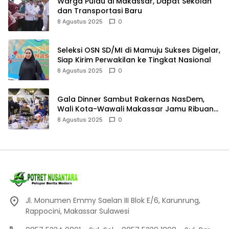
Warga Pulau di Makassar, Dapat Sekolah
dan Transportasi Baru
8 Agustus 2025
0
Seleksi OSN SD/MI di Mamuju Sukses Digelar,
Siap Kirim Perwakilan ke Tingkat Nasional
8 Agustus 2025
0
Gala Dinner Sambut Rakernas NasDem,
Wali Kota-Wawali Makassar Jamu Ribuan
Kader se-Indonesia
8 Agustus 2025
0
Jl. Monumen Emmy Saelan III Blok E/6, Karunrung,
Rappocini, Makassar Sulawesi