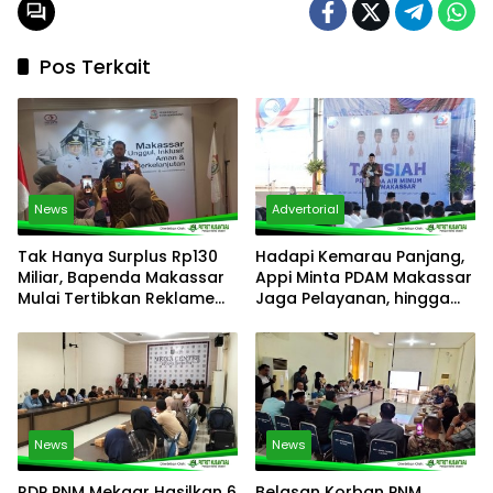
Pos Terkait
News
Advertorial
Tak Hanya Surplus Rp130
Hadapi Kemarau Panjang,
Miliar, Bapenda Makassar
Appi Minta PDAM Makassar
Mulai Tertibkan Reklame
Jaga Pelayanan, hingga
dan Kejar Penunggak Pajak
Integritas Pegawai
News
News
RDP PNM Mekaar Hasilkan 6
Belasan Korban PNM