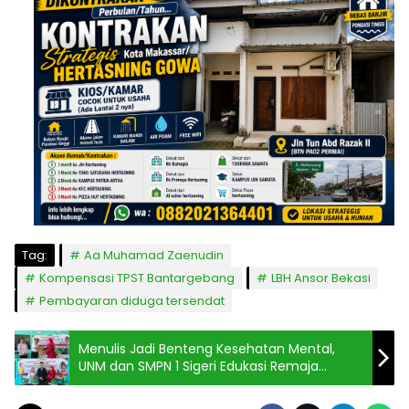
Tag:
Aa Muhamad Zaenudin
Kompensasi TPST Bantargebang
LBH Ansor Bekasi
Pembayaran diduga tersendat
Menulis Jadi Benteng Kesehatan Mental,
UNM dan SMPN 1 Sigeri Edukasi Remaja
Hadapi Tekanan Era Digital