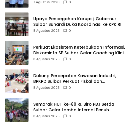
Anak Keluarga Sangat Kurang Mampu
7 Agustus 2026
0
Upaya Pencegahan Korupsi, Gubernur
Sulbar Suhardi Duka Koordinasi ke KPK RI
8 Agustus 2025
0
Perkuat Ekosistem Keterbukaan Informasi,
Diskominfo SP Sulbar Gelar Coaching Klinik
PPID
8 Agustus 2025
0
Dukung Percepatan Kawasan Industri,
BPKPD Sulbar Perkuat Fiskal dan
Perencanaan Pendapatan
8 Agustus 2025
0
Semarak HUT ke-80 RI, Biro PBJ Setda
Sulbar Gelar Lomba Internal Penuh
Kebersamaan
8 Agustus 2025
0