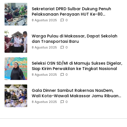
Sekretariat DPRD Sulbar Dukung Penuh
Pelaksanaan Perayaan HUT Ke-80
Kemerdekaan RI
8 Agustus 2025
0
Warga Pulau di Makassar, Dapat Sekolah
dan Transportasi Baru
8 Agustus 2025
0
Seleksi OSN SD/MI di Mamuju Sukses Digelar,
Siap Kirim Perwakilan ke Tingkat Nasional
8 Agustus 2025
0
Gala Dinner Sambut Rakernas NasDem,
Wali Kota-Wawali Makassar Jamu Ribuan
Kader se-Indonesia
8 Agustus 2025
0