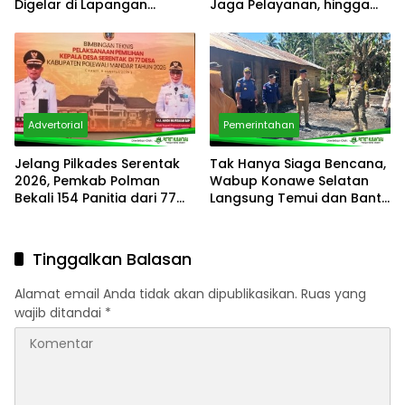
Digelar di Lapangan
Jaga Pelayanan, hingga
Ahmad Kirang
Integritas Pegawai
Advertorial
Pemerintahan
Jelang Pilkades Serentak
Tak Hanya Siaga Bencana,
2026, Pemkab Polman
Wabup Konawe Selatan
Bekali 154 Panitia dari 77
Langsung Temui dan Bantu
Desa
Korban Kebakaran di
Palangga
Tinggalkan Balasan
Alamat email Anda tidak akan dipublikasikan.
Ruas yang
wajib ditandai
*