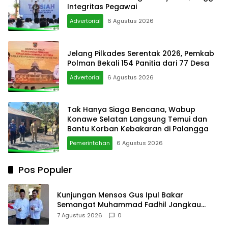
Integritas Pegawai
Advertorial
6 Agustus 2026
Jelang Pilkades Serentak 2026, Pemkab
Polman Bekali 154 Panitia dari 77 Desa
Advertorial
6 Agustus 2026
Tak Hanya Siaga Bencana, Wabup
Konawe Selatan Langsung Temui dan
Bantu Korban Kebakaran di Palangga
Pemerintahan
6 Agustus 2026
Pos Populer
Kunjungan Mensos Gus Ipul Bakar
Semangat Muhammad Fadhil Jangkau
Anak Keluarga Sangat Kurang Mampu
7 Agustus 2026
0