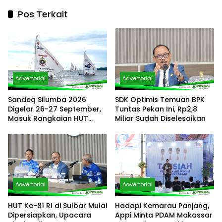
Pos Terkait
Advertorial
Advertorial
Sandeq Silumba 2026
SDK Optimis Temuan BPK
Digelar 26-27 September,
Tuntas Pekan Ini, Rp2,8
Masuk Rangkaian HUT
Miliar Sudah Diselesaikan
Sulbar dan Targetkan
Pertahankan Status KEN
Advertorial
Advertorial
HUT Ke-81 RI di Sulbar Mulai
Hadapi Kemarau Panjang,
Dipersiapkan, Upacara
Appi Minta PDAM Makassar