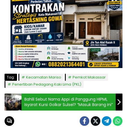
Tag:
Kecamatan Mariso
Pemkot Makassar
Penertiban Pedagang Kaki Lima (PKL)
Bahlil Sebut Nama Appi di Panggung HIPMI,
Isyarat Kursi Golkar Sulsel? “Masuk Barang Ini”