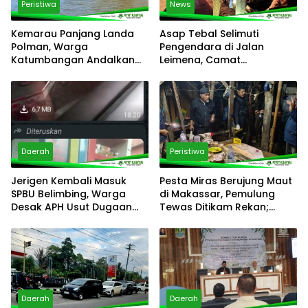
Peristiwa
News
Kemarau Panjang Landa
Asap Tebal Selimuti
Polman, Warga
Pengendara di Jalan
Katumbangan Andalkan
Leimena, Camat
Sungai Maloso untuk Air
Panakkukang Gerak Cepat
Konsumsi
Respons Aduan Warga
Daerah
Peristiwa
Jerigen Kembali Masuk
Pesta Miras Berujung Maut
SPBU Belimbing, Warga
di Makassar, Pemulung
Desak APH Usut Dugaan
Tewas Ditikam Rekan;
Pelanggaran Distribusi BBM
Polsek Manggala Buru
Pelaku
Daerah
Daerah