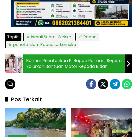
Topik:
Ismail Suardi Wekke
Papua
peneliti Islam Papua terkemuka
Bahtiar Perintahkan Pj Bupati Polman, Segera
Salurkan Bantuan Motor Kepada Bidan,
Rusmiati
Pos Terkait