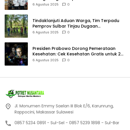
Meningkatkan Budaya Baca
6 Agustus 2025
0
Tindaklanjuti Aduan Warga, Tim Terpadu
Pemprov Sulbar Tinjau Dugaan
Pencemaran Limbah Perusahaan Sawit di
6 Agustus 2025
0
Baras Pasangkayu
Presiden Prabowo Dorong Pemerataan
Kesehatan: Cek Kesehatan Gratis untuk 20
Juta Siswa dan 32 RS Baru
6 Agustus 2025
0
Jl. Monumen Emmy Saelan III Blok E/6, Karunrung,
Rappocini, Makassar Sulawesi
0857 5234 0891 - Sul-Sel - 0857 5239 1898 - Sul-Bar