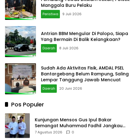
Manggala Buru Pelaku
Peristiwa
9 Juli 2026
Antrian BBM Mengular Di Palopo, Siapa
Yang Bermain Di Balik Kelangkaan?
Daerah
8 Juli 2026
Sudah Ada Aktivitas Fisik, AMDAL PSEL
Bantargebang Belum Rampung, Saling
Lempar Tanggung Jawab Mencuat
Daerah
20 Juni 2026
Pos Populer
Kunjungan Mensos Gus Ipul Bakar
Semangat Muhammad Fadhil Jangkau
Anak Keluarga Sangat Kurang Mampu
7 Agustus 2026
0