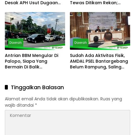
Desak APH Usut Dugaan
Tewas Ditikam Rekan;
Pelanggaran Distribusi BBM
Polsek Manggala Buru
Pelaku
Daerah
Daerah
Antrian BBM Mengular Di
Sudah Ada Aktivitas Fisik,
Palopo, Siapa Yang
AMDAL PSEL Bantargebang
Bermain Di Balik
Belum Rampung, Saling
Kelangkaan?
Lempar Tanggung Jawab
Mencuat
Tinggalkan Balasan
Alamat email Anda tidak akan dipublikasikan.
Ruas yang
wajib ditandai
*