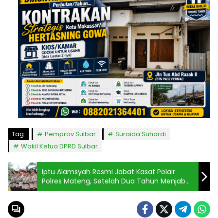
Tag:
Pemprov Sulbar
Suraida Suhardi
Wakil Ketua DPRD Sulbar
Iptu Alamsyah Resmi Jabat Kasat Polair
Polres Mateng, Setelah Dua Tahun Menjabat
Kapolsek Sampaga