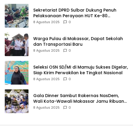
Sekretariat DPRD Sulbar Dukung Penuh
Pelaksanaan Perayaan HUT Ke-80
Kemerdekaan RI
8 Agustus 2025
0
Warga Pulau di Makassar, Dapat Sekolah
dan Transportasi Baru
8 Agustus 2025
0
Seleksi OSN SD/MI di Mamuju Sukses Digelar,
Siap Kirim Perwakilan ke Tingkat Nasional
8 Agustus 2025
0
Gala Dinner Sambut Rakernas NasDem,
Wali Kota-Wawali Makassar Jamu Ribuan
Kader se-Indonesia
8 Agustus 2025
0