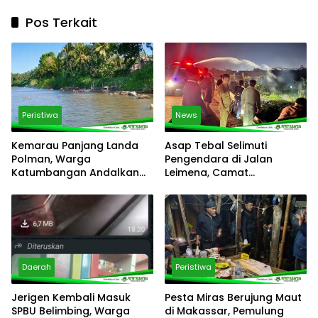
Pos Terkait
Peristiwa
News
Kemarau Panjang Landa
Asap Tebal Selimuti
Polman, Warga
Pengendara di Jalan
Katumbangan Andalkan
Leimena, Camat
Sungai Maloso untuk Air
Panakkukang Gerak Cepat
Konsumsi
Respons Aduan Warga
Daerah
Peristiwa
Jerigen Kembali Masuk
Pesta Miras Berujung Maut
SPBU Belimbing, Warga
di Makassar, Pemulung