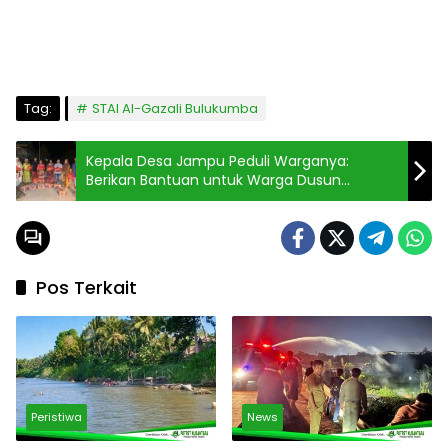
Kepala Desa Jampu Peduli Warganya:
Berikan Bantuan untuk Warga Dusun
Lenrang yang Terdampak Banjir
Pos Terkait
Peristiwa
News
Kemarau Panjang Landa
Asap Tebal Selimuti
Polman, Warga
Pengendara di Jalan
Katumbangan Andalkan
Leimena, Camat
Sungai Maloso untuk Air
Panakkukang Gerak Cepat
Konsumsi
Respons Aduan Warga