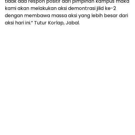
tidak ada respon positif dari pimpinan kampus maka
kami akan melakukan aksi demontrasi jilid ke-2
dengan membawa massa aksi yang lebih besar dari
aksi hari ini.” Tutur Korlap, Jabal.
Tag:
STAI Al-Gazali Bulukumba