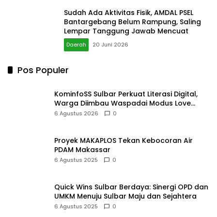
KominfoSS Sulbar Perkuat Literasi Digital,
Warga Diimbau Waspadai Modus Love
Scamming
6 Agustus 2026
0
Proyek MAKAPLOS Tekan Kebocoran Air
PDAM Makassar
6 Agustus 2025
0
Quick Wins Sulbar Berdaya: Sinergi OPD dan
UMKM Menuju Sulbar Maju dan Sejahtera
6 Agustus 2025
0
Merajut Asa di Usia 65, Karang Taruna dan
Pemkot Makassar Gelar Aksi untuk Negeri
6 Agustus 2025
0
PKK Sulbar Dorong Toga dan Pupuk
Organik Jadi Sumber Ekonomi Keluarga