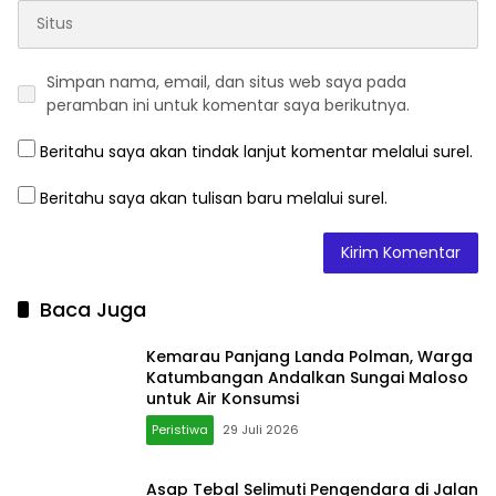
Beritahu saya akan tulisan baru melalui surel.
Baca Juga
Kemarau Panjang Landa Polman, Warga
Katumbangan Andalkan Sungai Maloso
untuk Air Konsumsi
Peristiwa
29 Juli 2026
Asap Tebal Selimuti Pengendara di Jalan
Leimena, Camat Panakkukang Gerak
Cepat Respons Aduan Warga
News
20 Juli 2026
Jerigen Kembali Masuk SPBU Belimbing,
Warga Desak APH Usut Dugaan
Pelanggaran Distribusi BBM