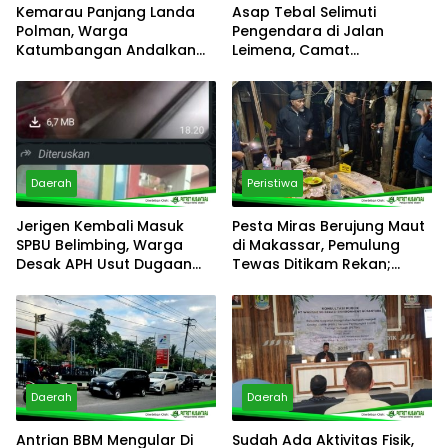
Daerah
Peristiwa
Jerigen Kembali Masuk
Pesta Miras Berujung Maut
SPBU Belimbing, Warga
di Makassar, Pemulung
Desak APH Usut Dugaan
Tewas Ditikam Rekan;
Pelanggaran Distribusi BBM
Polsek Manggala Buru
Pelaku
Daerah
Daerah
Antrian BBM Mengular Di
Sudah Ada Aktivitas Fisik,
Palopo, Siapa Yang
AMDAL PSEL Bantargebang
Bermain Di Balik
Belum Rampung, Saling
Kelangkaan?
Lempar Tanggung Jawab
Mencuat
Tinggalkan Balasan
Alamat email Anda tidak akan dipublikasikan.
Ruas yang