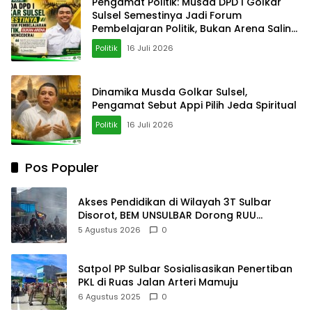
Pengamat Politik: Musda DPD I Golkar
Sulsel Semestinya Jadi Forum
Pembelajaran Politik, Bukan Arena Saling
Mencederai
Politik
16 Juli 2026
Dinamika Musda Golkar Sulsel,
Pengamat Sebut Appi Pilih Jeda Spiritual
Politik
16 Juli 2026
Pos Populer
Akses Pendidikan di Wilayah 3T Sulbar
Disorot, BEM UNSULBAR Dorong RUU
Sisdiknas
5 Agustus 2026
0
Satpol PP Sulbar Sosialisasikan Penertiban
PKL di Ruas Jalan Arteri Mamuju
6 Agustus 2025
0