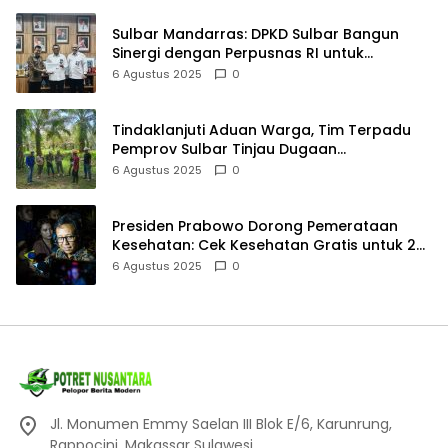
Sulbar Mandarras: DPKD Sulbar Bangun
Sinergi dengan Perpusnas RI untuk
Meningkatkan Budaya Baca
6 Agustus 2025
0
Tindaklanjuti Aduan Warga, Tim Terpadu
Pemprov Sulbar Tinjau Dugaan
Pencemaran Limbah Perusahaan Sawit di
6 Agustus 2025
0
Baras Pasangkayu
Presiden Prabowo Dorong Pemerataan
Kesehatan: Cek Kesehatan Gratis untuk 20
Juta Siswa dan 32 RS Baru
6 Agustus 2025
0
Jl. Monumen Emmy Saelan III Blok E/6, Karunrung,
Rappocini, Makassar Sulawesi