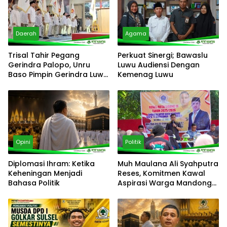
Daerah
Agama
Trisal Tahir Pegang
Perkuat Sinergi; Bawaslu
Gerindra Palopo, Unru
Luwu Audiensi Dengan
Baso Pimpin Gerindra Luwu
Kemenag Luwu
Timur
Opini
Politik
Diplomasi Ihram: Ketika
‎Muh Maulana Ali Syahputra
Keheningan Menjadi
Reses, Komitmen Kawal
Bahasa Politik
Aspirasi Warga Mandonga
– Puuwatu