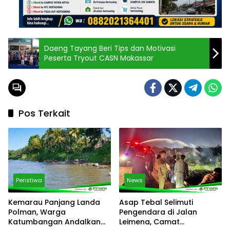
Daeng Tayang Beri Tips dan Motivasi
Peserta Tryout CASN Makassar
Pos Terkait
Peristiwa
News
Kemarau Panjang Landa
Asap Tebal Selimuti
Polman, Warga
Pengendara di Jalan
Katumbangan Andalkan
Leimena, Camat