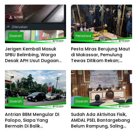
Sungai Maloso untuk Air
Panakkukang Gerak Cepat
Konsumsi
Respons Aduan Warga
Daerah
Peristiwa
Jerigen Kembali Masuk
Pesta Miras Berujung Maut
SPBU Belimbing, Warga
di Makassar, Pemulung
Desak APH Usut Dugaan
Tewas Ditikam Rekan;
Pelanggaran Distribusi BBM
Polsek Manggala Buru
Pelaku
Daerah
Daerah
Antrian BBM Mengular Di
Sudah Ada Aktivitas Fisik,
Palopo, Siapa Yang
AMDAL PSEL Bantargebang
Bermain Di Balik
Belum Rampung, Saling
Kelangkaan?
Lempar Tanggung Jawab