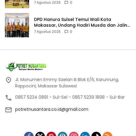
7 Agustus 2025
0
DPD Hanura Sulsel Temui Wali Kota
Makassar, Undang Hadiri Musda dan Jalin
Sinergi
7 Agustus 2025
0
Jl. Monumen Emmy Saelan III Blok E/6, Karunrung,
Rappocini, Makassar Sulawesi
0857 5234 0891 - Sul-Sel - 0857 5239 1898 - Sul-Bar
potretnusantara.co.id@gmail.com