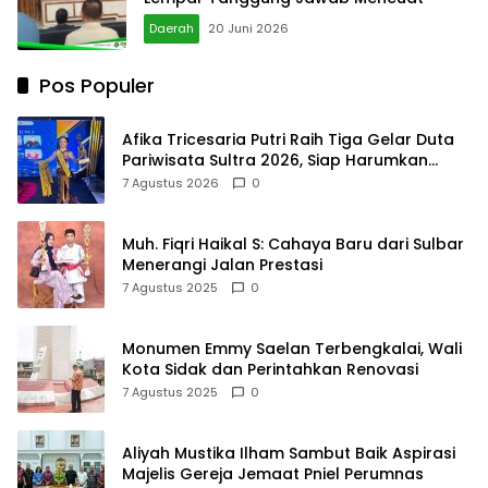
Daerah
20 Juni 2026
Pos Populer
Afika Tricesaria Putri Raih Tiga Gelar Duta
Pariwisata Sultra 2026, Siap Harumkan
Nama Daerah di Tingkat Nasional
7 Agustus 2026
0
Muh. Fiqri Haikal S: Cahaya Baru dari Sulbar
Menerangi Jalan Prestasi
7 Agustus 2025
0
Monumen Emmy Saelan Terbengkalai, Wali
Kota Sidak dan Perintahkan Renovasi
7 Agustus 2025
0
Aliyah Mustika Ilham Sambut Baik Aspirasi
Majelis Gereja Jemaat Pniel Perumnas