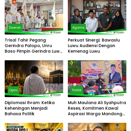
Daerah
Agama
Trisal Tahir Pegang
Perkuat Sinergi; Bawaslu
Gerindra Palopo, Unru
Luwu Audiensi Dengan
Baso Pimpin Gerindra Luwu
Kemenag Luwu
Timur
Opini
Politik
Diplomasi Ihram: Ketika
‎Muh Maulana Ali Syahputra
Keheningan Menjadi
Reses, Komitmen Kawal
Bahasa Politik
Aspirasi Warga Mandonga
– Puuwatu