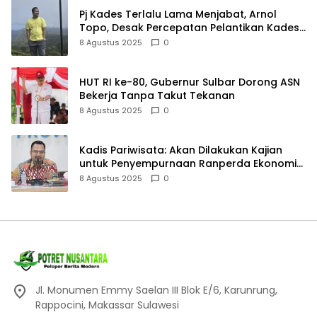
Pj Kades Terlalu Lama Menjabat, Arnol
Topo, Desak Percepatan Pelantikan Kades
Aktif
8 Agustus 2025
0
HUT RI ke-80, Gubernur Sulbar Dorong ASN
Bekerja Tanpa Takut Tekanan
8 Agustus 2025
0
Kadis Pariwisata: Akan Dilakukan Kajian
untuk Penyempurnaan Ranperda Ekonomi
Kreatif
8 Agustus 2025
0
Jl. Monumen Emmy Saelan III Blok E/6, Karunrung,
Rappocini, Makassar Sulawesi