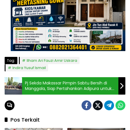
Tag:
Ilham Ari Fauzi Amir Uskara
Indira Yusuf Ismail
Pj Sekda Makassar Pimpin Sabtu Bersih di
Manggala, Siap Pertahankan Adipura untuk
Makassar
Pos Terkait