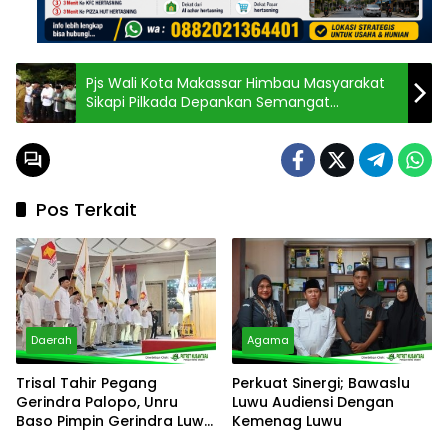
Pjs Wali Kota Makassar Himbau Masyarakat
Sikapi Pilkada Depankan Semangat
Kekeluargaan
Pos Terkait
Daerah
Agama
Trisal Tahir Pegang
Perkuat Sinergi; Bawaslu
Gerindra Palopo, Unru
Luwu Audiensi Dengan
Baso Pimpin Gerindra Luwu
Kemenag Luwu
Timur