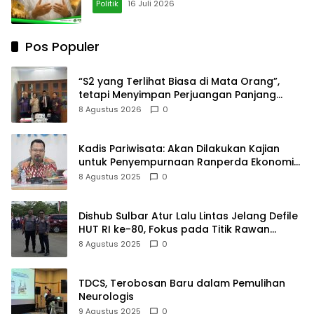
Politik
16 Juli 2026
Pos Populer
“S2 yang Terlihat Biasa di Mata Orang”,
tetapi Menyimpan Perjuangan Panjang
yang Tidak Semua Orang Tahu
8 Agustus 2026
0
Kadis Pariwisata: Akan Dilakukan Kajian
untuk Penyempurnaan Ranperda Ekonomi
Kreatif
8 Agustus 2025
0
Dishub Sulbar Atur Lalu Lintas Jelang Defile
HUT RI ke-80, Fokus pada Titik Rawan
Kemacetan
8 Agustus 2025
0
TDCS, Terobosan Baru dalam Pemulihan
Neurologis
9 Agustus 2025
0