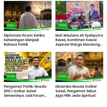
Opini
Politik
Diplomasi Ihram: Ketika
‎Muh Maulana Ali Syahputra
Keheningan Menjadi
Reses, Komitmen Kawal
Bahasa Politik
Aspirasi Warga Mandonga
– Puuwatu
Politik
Politik
Pengamat Politik: Musda
Dinamika Musda Golkar
DPD I Golkar Sulsel
Sulsel, Pengamat Sebut
Semestinya Jadi Forum
Appi Pilih Jeda Spiritual
Pembelajaran Politik, Bukan
Arena Saling Mencederai