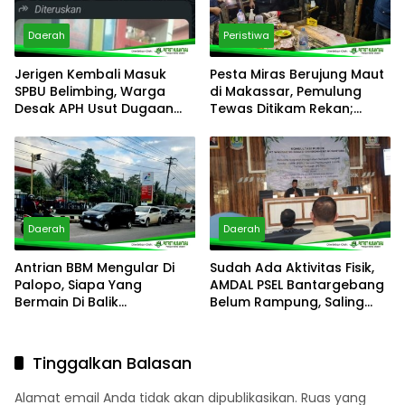
Daerah
Peristiwa
Jerigen Kembali Masuk
Pesta Miras Berujung Maut
SPBU Belimbing, Warga
di Makassar, Pemulung
Desak APH Usut Dugaan
Tewas Ditikam Rekan;
Pelanggaran Distribusi BBM
Polsek Manggala Buru
Pelaku
Daerah
Daerah
Antrian BBM Mengular Di
Sudah Ada Aktivitas Fisik,
Palopo, Siapa Yang
AMDAL PSEL Bantargebang
Bermain Di Balik
Belum Rampung, Saling
Kelangkaan?
Lempar Tanggung Jawab
Mencuat
Tinggalkan Balasan
Alamat email Anda tidak akan dipublikasikan.
Ruas yang