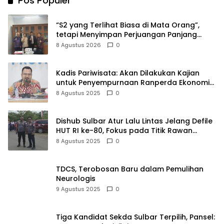
Pos Populer
“S2 yang Terlihat Biasa di Mata Orang”,
tetapi Menyimpan Perjuangan Panjang
yang Tidak Semua Orang Tahu
8 Agustus 2026
0
Kadis Pariwisata: Akan Dilakukan Kajian
untuk Penyempurnaan Ranperda Ekonomi
Kreatif
8 Agustus 2025
0
Dishub Sulbar Atur Lalu Lintas Jelang Defile
HUT RI ke-80, Fokus pada Titik Rawan
Kemacetan
8 Agustus 2025
0
TDCS, Terobosan Baru dalam Pemulihan
Neurologis
9 Agustus 2025
0
Tiga Kandidat Sekda Sulbar Terpilih, Pansel: