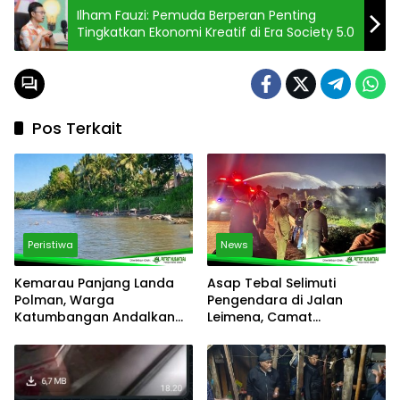
Ilham Fauzi: Pemuda Berperan Penting
Tingkatkan Ekonomi Kreatif di Era Society 5.0
Pos Terkait
Peristiwa
News
Kemarau Panjang Landa
Asap Tebal Selimuti
Polman, Warga
Pengendara di Jalan
Katumbangan Andalkan
Leimena, Camat
Sungai Maloso untuk Air
Panakkukang Gerak Cepat
Konsumsi
Respons Aduan Warga