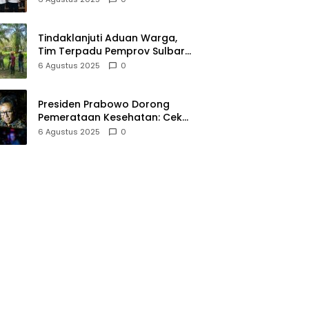
Meningkatkan Budaya Baca
Tindaklanjuti Aduan Warga,
Tim Terpadu Pemprov Sulbar
Tinjau Dugaan Pencemaran
6 Agustus 2025
0
Limbah Perusahaan Sawit di
Baras Pasangkayu
Presiden Prabowo Dorong
Pemerataan Kesehatan: Cek
Kesehatan Gratis untuk 20
6 Agustus 2025
0
Juta Siswa dan 32 RS Baru