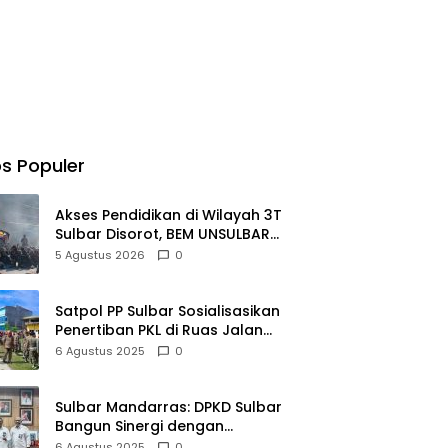
s Populer
Akses Pendidikan di Wilayah 3T
Sulbar Disorot, BEM UNSULBAR
Dorong RUU Sisdiknas
5 Agustus 2026
0
Satpol PP Sulbar Sosialisasikan
Penertiban PKL di Ruas Jalan
Arteri Mamuju
6 Agustus 2025
0
Sulbar Mandarras: DPKD Sulbar
Bangun Sinergi dengan
Perpusnas RI untuk
6 Agustus 2025
0