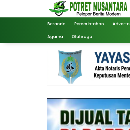
Langsung
ke
konten
Beranda
Pemerintahan
Advertor
Agama
Olahraga