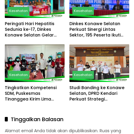
Kesehatan
Kesehatan
Peringati Hari Hepatitis
Dinkes Konawe Selatan
Sedunia ke-17, Dinkes
Perkuat Sinergi Lintas
Konawe Selatan Gelar
Sektor, 195 Peserta Ikuti
Gerak Aksi Sehat Setara
Rapat Advokasi
Serentak di 26 Puskesmas
Pencegahan dan
dan 1 Rumah Sakit
Pengendalian Penyakit
Kesehatan
Kesehatan
Tingkatkan Kompetensi
Studi Banding ke Konawe
SDM, Puskesmas
Selatan, DPRD Kendari
Tinanggea Kirim Lima
Perkuat Strategi
Perawat Ikuti Pelatihan
Percepatan Penurunan
BTCLS
Stunting
Tinggalkan Balasan
Alamat email Anda tidak akan dipublikasikan.
Ruas yang