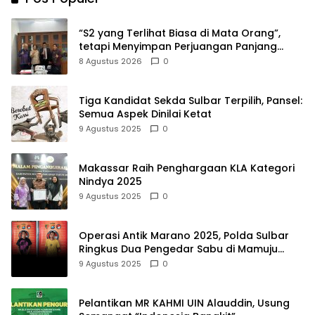
“S2 yang Terlihat Biasa di Mata Orang”,
tetapi Menyimpan Perjuangan Panjang
yang Tidak Semua Orang Tahu
8 Agustus 2026
0
Tiga Kandidat Sekda Sulbar Terpilih, Pansel:
Semua Aspek Dinilai Ketat
9 Agustus 2025
0
Makassar Raih Penghargaan KLA Kategori
Nindya 2025
9 Agustus 2025
0
Operasi Antik Marano 2025, Polda Sulbar
Ringkus Dua Pengedar Sabu di Mamuju
Tengah
9 Agustus 2025
0
Pelantikan MR KAHMI UIN Alauddin, Usung