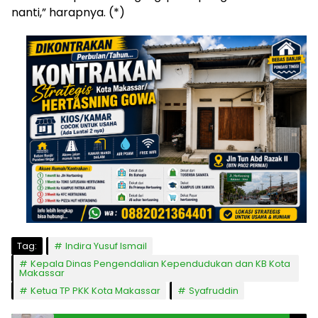
nanti,” harapnya. (*)
Tag:
Indira Yusuf Ismail
Kepala Dinas Pengendalian Kependudukan dan KB Kota
Makassar
Ketua TP PKK Kota Makassar
Syafruddin