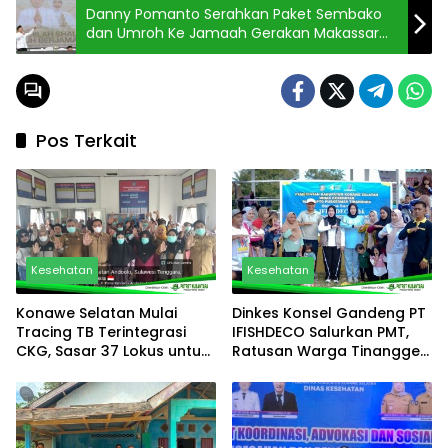
Danny Pomanto Serahkan Paket Sembako
dan Umroh Ke Jamaah Gerakan Makassar
Shalat Subuh Berjamaah
Pos Terkait
Kesehatan
Kesehatan
Konawe Selatan Mulai
Dinkes Konsel Gandeng PT
Tracing TB Terintegrasi
IFISHDECO Salurkan PMT,
CKG, Sasar 37 Lokus untuk
Ratusan Warga Tinanggea
Percepat Eliminasi
Ikuti Senam dan Cek
Tuberkulosis
Kesehatan Gratis