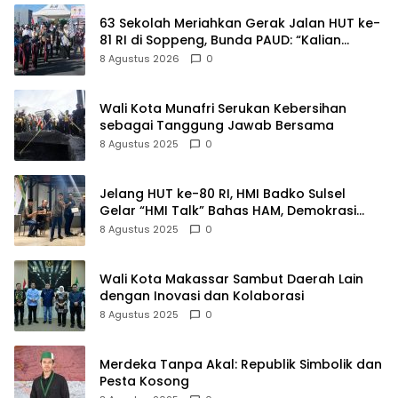
63 Sekolah Meriahkan Gerak Jalan HUT ke-
81 RI di Soppeng, Bunda PAUD: “Kalian
Semua Adalah Juara”
8 Agustus 2026
0
Wali Kota Munafri Serukan Kebersihan
sebagai Tanggung Jawab Bersama
8 Agustus 2025
0
Jelang HUT ke-80 RI, HMI Badko Sulsel
Gelar “HMI Talk” Bahas HAM, Demokrasi
dan Kedaulatan Bangsa
8 Agustus 2025
0
Wali Kota Makassar Sambut Daerah Lain
dengan Inovasi dan Kolaborasi
8 Agustus 2025
0
Merdeka Tanpa Akal: Republik Simbolik dan
Pesta Kosong