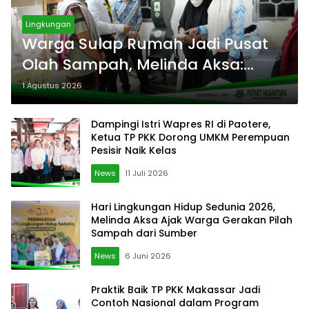
Lingkungan
Warga Sulap Rumah Jadi Pusat
Olah Sampah, Melinda Aksa:
Semakin Banyak yang Bergerak,
1 Agustus 2026
Semakin Ringan Beban Kota
Dampingi Istri Wapres RI di Paotere,
Ketua TP PKK Dorong UMKM Perempuan
Pesisir Naik Kelas
News
11 Juli 2026
Hari Lingkungan Hidup Sedunia 2026,
Melinda Aksa Ajak Warga Gerakan Pilah
Sampah dari Sumber
News
6 Juni 2026
Praktik Baik TP PKK Makassar Jadi
Contoh Nasional dalam Program