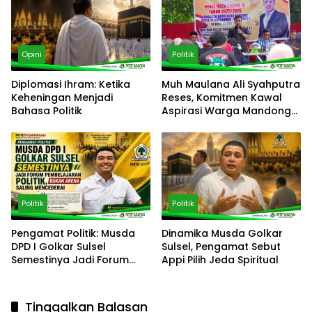
Opini
Politik
Diplomasi Ihram: Ketika
‎Muh Maulana Ali Syahputra
Keheningan Menjadi
Reses, Komitmen Kawal
Bahasa Politik
Aspirasi Warga Mandonga
– Puuwatu
Politik
Politik
Pengamat Politik: Musda
Dinamika Musda Golkar
DPD I Golkar Sulsel
Sulsel, Pengamat Sebut
Semestinya Jadi Forum
Appi Pilih Jeda Spiritual
Pembelajaran Politik, Bukan
Arena Saling Mencederai
Tinggalkan Balasan