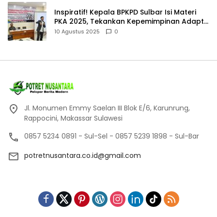
Inspiratif! Kepala BPKPD Sulbar Isi Materi
PKA 2025, Tekankan Kepemimpinan Adaptif
dan Akuntabel
10 Agustus 2025
0
Jl. Monumen Emmy Saelan III Blok E/6, Karunrung,
Rappocini, Makassar Sulawesi
0857 5234 0891 - Sul-Sel - 0857 5239 1898 - Sul-Bar
potretnusantara.co.id@gmail.com