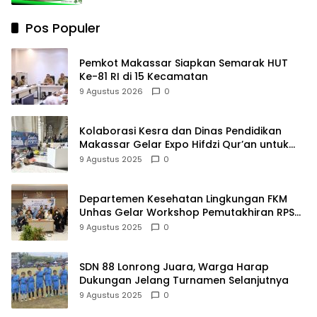
Pos Populer
Pemkot Makassar Siapkan Semarak HUT
Ke-81 RI di 15 Kecamatan
9 Agustus 2026
0
Kolaborasi Kesra dan Dinas Pendidikan
Makassar Gelar Expo Hifdzi Qur’an untuk
Pelajar SMP
9 Agustus 2025
0
Departemen Kesehatan Lingkungan FKM
Unhas Gelar Workshop Pemutakhiran RPS
untuk Perkuat Kualitas Pendidikan
9 Agustus 2025
0
SDN 88 Lonrong Juara, Warga Harap
Dukungan Jelang Turnamen Selanjutnya
9 Agustus 2025
0