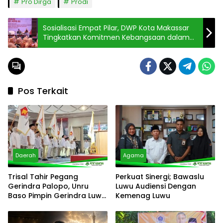
Pro Dirga
Prodi
Sosialisasi Empat Pilar, DWP Kota Makassar
Tingkatkan Komitmen Kebangsaan dalam
Proker
Pos Terkait
Daerah
Agama
Trisal Tahir Pegang
Perkuat Sinergi; Bawaslu
Gerindra Palopo, Unru
Luwu Audiensi Dengan
Baso Pimpin Gerindra Luwu
Kemenag Luwu
Timur