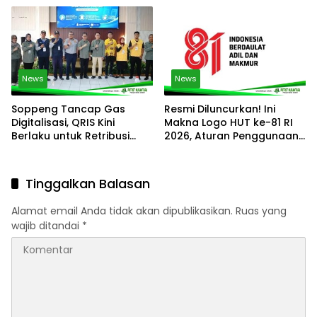
TPA Sumur Batu
News
News
Soppeng Tancap Gas
Resmi Diluncurkan! Ini
Digitalisasi, QRIS Kini
Makna Logo HUT ke-81 RI
Berlaku untuk Retribusi
2026, Aturan Penggunaan
Parkir dan Kebersihan
dan Link Download
Resminya
Tinggalkan Balasan
Alamat email Anda tidak akan dipublikasikan.
Ruas yang
wajib ditandai
*