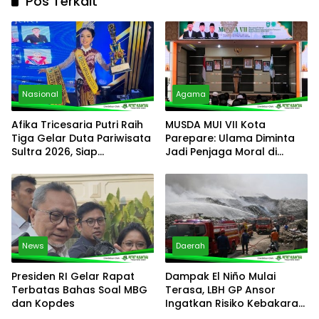
Pos Terkait
Nasional
Agama
Afika Tricesaria Putri Raih
MUSDA MUI VII Kota
Tiga Gelar Duta Pariwisata
Parepare: Ulama Diminta
Sultra 2026, Siap
Jadi Penjaga Moral di
Harumkan Nama Daerah di
Tengah Derasnya Arus
Tingkat Nasional
Digital
News
Daerah
Presiden RI Gelar Rapat
Dampak El Niño Mulai
Terbatas Bahas Soal MBG
Terasa, LBH GP Ansor
dan Kopdes
Ingatkan Risiko Kebakaran
TPST Bantargebang Dan