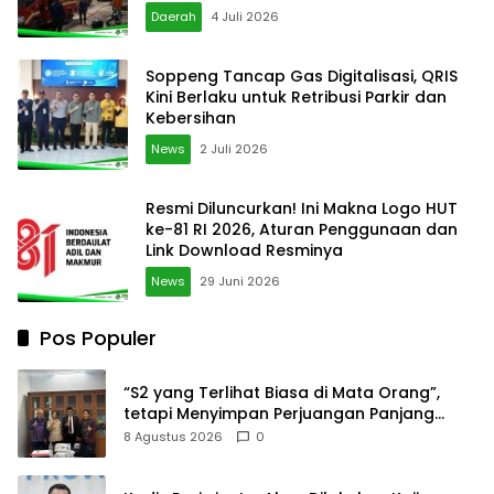
Daerah
4 Juli 2026
Soppeng Tancap Gas Digitalisasi, QRIS
Kini Berlaku untuk Retribusi Parkir dan
Kebersihan
News
2 Juli 2026
Resmi Diluncurkan! Ini Makna Logo HUT
ke-81 RI 2026, Aturan Penggunaan dan
Link Download Resminya
News
29 Juni 2026
Pos Populer
“S2 yang Terlihat Biasa di Mata Orang”,
tetapi Menyimpan Perjuangan Panjang
yang Tidak Semua Orang Tahu
8 Agustus 2026
0