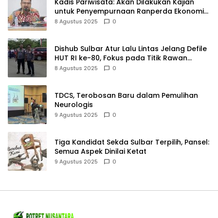
Kadis Pariwisata: Akan Dilakukan Kajian
untuk Penyempurnaan Ranperda Ekonomi
Kreatif
8 Agustus 2025
0
Dishub Sulbar Atur Lalu Lintas Jelang Defile
HUT RI ke-80, Fokus pada Titik Rawan
Kemacetan
8 Agustus 2025
0
TDCS, Terobosan Baru dalam Pemulihan
Neurologis
9 Agustus 2025
0
Tiga Kandidat Sekda Sulbar Terpilih, Pansel:
Semua Aspek Dinilai Ketat
9 Agustus 2025
0